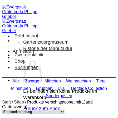
Zum
Inhalt
springen
Erlebnishof
Gartenzwergmuseum
Historie der Manufaktur
Anmelden
Zwergenklinik
Shop
Buchungen
Alle
Zwerge
Märchen
Weihnachten
Tiere
Miniaturen
Gruppen
Ü18
Heritage Collection
Es befinden sich keine Produkte im
Sonderposten
Warenkorb.
Start
/
Shop
/
Produkte verschlagwortet mit „Jagd
Gartenzwerg“
Zurück zum Shop