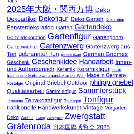
Tags
2025年大阪・関西万博
Deko
Dekofigur
Dekoartikel
Deko Garten
Dekoration
Gartendeko
Fensterdekoration
Garten
Gartenfigur
Gartengnom
Gartendekoration
Gartenzwerg
Gartenzwerg aus
Gartenwichtel
gebrannter Ton
Ton
German Gnomes
german dwarf
Geschenkidee
Handarbeit
Innen-
Geschenk
und Außenbereich
Keramikfigur
Keramik
letzte
Made in Germany
traditionelle Gartenzwergmanufaktur der Welt
philipp griebel
Original Griebel
Outdoor
Nostalgie
Sammlerstück
Qualitätsarbeit
Sammlerfigur
Tonfigur
Terrakottafigur
Thüringen
Terrakotta
traditionelle Handwerkskunst
Vintage
Vorgarten
Zwergstatt
Deko
Wichtel
Zwerg
Zwergstatt
Gräfenroda
日本国際博覧会 2025
Infos