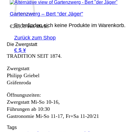
Gartenzwerg – Bert “der Jäger”
Es befinden sich keine Produkte im Warenkorb.
€
26,00
inkl. MwSt.
Zurück zum Shop
Die Zwergstatt
€ $ ¥
TRADITION SEIT 1874.
Zwergstatt
Philipp Griebel
Gräfenroda
Öffnungszeiten:
Zwergstatt Mi-So 10-16,
Führungen ab 10:30
Gastronomie Mi-So 11-17, Fr+Sa 11-20/21
Tags