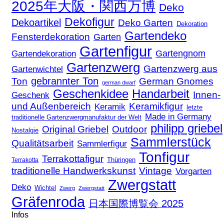
2025年大阪・関西万博
Deko
Dekofigur
Dekoartikel
Deko Garten
Dekoration
Gartendeko
Fensterdekoration
Garten
Gartenfigur
Gartengnom
Gartendekoration
Gartenzwerg
Gartenzwerg aus
Gartenwichtel
gebrannter Ton
Ton
German Gnomes
german dwarf
Geschenkidee
Handarbeit
Innen-
Geschenk
und Außenbereich
Keramikfigur
Keramik
letzte
Made in Germany
traditionelle Gartenzwergmanufaktur der Welt
philipp griebel
Original Griebel
Outdoor
Nostalgie
Sammlerstück
Qualitätsarbeit
Sammlerfigur
Tonfigur
Terrakottafigur
Thüringen
Terrakotta
traditionelle Handwerkskunst
Vintage
Vorgarten
Zwergstatt
Deko
Wichtel
Zwerg
Zwergstatt
Gräfenroda
日本国際博覧会 2025
Infos