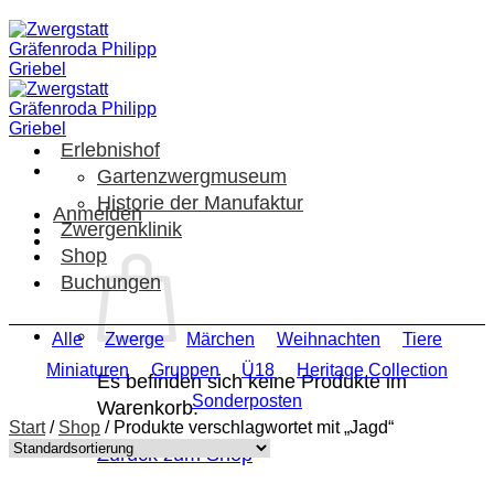
Zum
Inhalt
springen
Erlebnishof
Gartenzwergmuseum
Historie der Manufaktur
Anmelden
Zwergenklinik
Shop
Buchungen
Alle
Zwerge
Märchen
Weihnachten
Tiere
Miniaturen
Gruppen
Ü18
Heritage Collection
Es befinden sich keine Produkte im
Sonderposten
Warenkorb.
Start
/
Shop
/
Produkte verschlagwortet mit „Jagd“
Zurück zum Shop