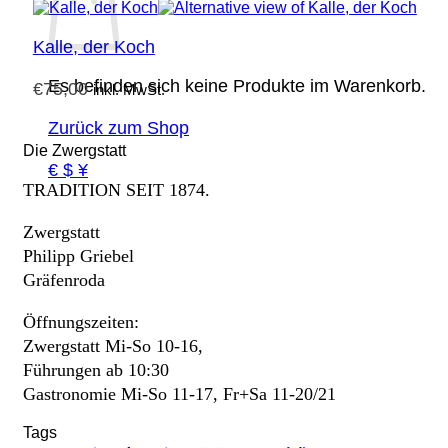
Kalle, der Koch
Es befinden sich keine Produkte im Warenkorb.
€
75,00
inkl. MwSt.
Zurück zum Shop
Die Zwergstatt
€ $ ¥
TRADITION SEIT 1874.
Zwergstatt
Philipp Griebel
Gräfenroda
Öffnungszeiten:
Zwergstatt Mi-So 10-16,
Führungen ab 10:30
Gastronomie Mi-So 11-17, Fr+Sa 11-20/21
Tags