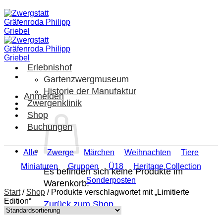
Zum
Inhalt
springen
Erlebnishof
Gartenzwergmuseum
Historie der Manufaktur
Anmelden
Zwergenklinik
Shop
Buchungen
Alle
Zwerge
Märchen
Weihnachten
Tiere
Miniaturen
Gruppen
Ü18
Heritage Collection
Es befinden sich keine Produkte im
Sonderposten
Warenkorb.
Start
/
Shop
/
Produkte verschlagwortet mit „Limitierte
Edition“
Zurück zum Shop