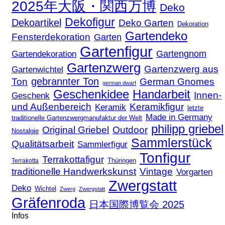
2025年大阪・関西万博
Deko
Dekofigur
Dekoartikel
Deko Garten
Dekoration
Gartendeko
Fensterdekoration
Garten
Gartenfigur
Gartengnom
Gartendekoration
Gartenzwerg
Gartenzwerg aus
Gartenwichtel
gebrannter Ton
Ton
German Gnomes
german dwarf
Geschenkidee
Handarbeit
Innen-
Geschenk
und Außenbereich
Keramikfigur
Keramik
letzte
Made in Germany
traditionelle Gartenzwergmanufaktur der Welt
philipp griebel
Original Griebel
Outdoor
Nostalgie
Sammlerstück
Qualitätsarbeit
Sammlerfigur
Tonfigur
Terrakottafigur
Thüringen
Terrakotta
traditionelle Handwerkskunst
Vintage
Vorgarten
Zwergstatt
Deko
Wichtel
Zwerg
Zwergstatt
Gräfenroda
日本国際博覧会 2025
Infos