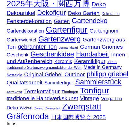
2025年大阪・関西万博
Deko
Dekofigur
Dekoartikel
Deko Garten
Dekoration
Gartendeko
Fensterdekoration
Garten
Gartenfigur
Gartengnom
Gartendekoration
Gartenzwerg
Gartenzwerg aus
Gartenwichtel
gebrannter Ton
Ton
German Gnomes
german dwarf
Geschenkidee
Handarbeit
Innen-
Geschenk
und Außenbereich
Keramikfigur
Keramik
letzte
Made in Germany
traditionelle Gartenzwergmanufaktur der Welt
philipp griebel
Original Griebel
Outdoor
Nostalgie
Sammlerstück
Qualitätsarbeit
Sammlerfigur
Tonfigur
Terrakottafigur
Thüringen
Terrakotta
traditionelle Handwerkskunst
Vintage
Vorgarten
Zwergstatt
Deko
Wichtel
Zwerg
Zwergstatt
Gräfenroda
日本国際博覧会 2025
Infos