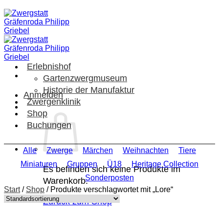
Zum
Inhalt
springen
Erlebnishof
Gartenzwergmuseum
Historie der Manufaktur
Anmelden
Zwergenklinik
Shop
Buchungen
Alle
Zwerge
Märchen
Weihnachten
Tiere
Miniaturen
Gruppen
Ü18
Heritage Collection
Es befinden sich keine Produkte im
Sonderposten
Warenkorb.
Start
/
Shop
/
Produkte verschlagwortet mit „Lore“
Zurück zum Shop