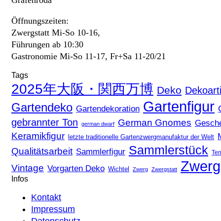
Öffnungszeiten:
Zwergstatt Mi-So 10-16,
Führungen ab 10:30
Gastronomie Mi-So 11-17, Fr+Sa 11-20/21
Tags
2025年大阪・関西万博
Deko
Dekoarti
Gartenfigur
Gartendeko
Gartendekoration
gebrannter Ton
German Gnomes
Gesch
german dwarf
Keramikfigur
letzte traditionelle Gartenzwergmanufaktur der Welt
Sammlerstück
Qualitätsarbeit
Sammlerfigur
Ter
Zwerg
Vintage
Vorgarten Deko
Wichtel
Zwerg
Zwergstatt
Infos
Kontakt
Impressum
Datenschutz