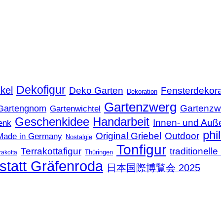
Dekofigur
kel
Deko Garten
Fensterdekora
Dekoration
Gartenzwerg
Gartenzw
Gartengnom
Gartenwichtel
Geschenkidee
Handarbeit
Innen- und Auß
enk
phi
Original Griebel
Outdoor
Made in Germany
Nostalgie
Tonfigur
Terrakottafigur
traditionel
Thüringen
rakotta
statt Gräfenroda
日本国際博覧会 2025