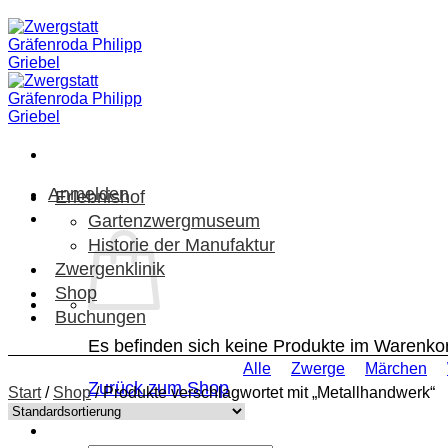
Zum
Inhalt
springen
Anmelden
Erlebnishof
Gartenzwergmuseum
Historie der Manufaktur
Zwergenklinik
Shop
Buchungen
Es befinden sich keine Produkte im Warenko
Alle
Zwerge
Märchen
Zurück zum Shop
Start
/
Shop
/
Produkte verschlagwortet mit „Metallhandwerk“