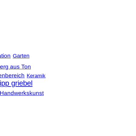
tion
Garten
erg aus Ton
enbereich
Keramik
lipp griebel
le Handwerkskunst