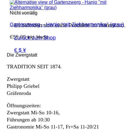
Nicht vorrätig
Gartenzwerg – Hanjo “mit Ziehharmonika” (grau)
Es befinden sich keine Produkte im Warenkorb.
€
58,00
inkl. MwSt.
Zurück zum Shop
€ $ ¥
Die Zwergstatt
TRADITION SEIT 1874.
Zwergstatt
Philipp Griebel
Gräfenroda
Öffnungszeiten:
Zwergstatt Mi-So 10-16,
Führungen ab 10:30
Gastronomie Mi-So 11-17, Fr+Sa 11-20/21