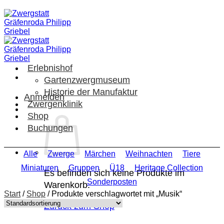
Zum
Inhalt
springen
Erlebnishof
Gartenzwergmuseum
Historie der Manufaktur
Anmelden
Zwergenklinik
Shop
Buchungen
Alle
Zwerge
Märchen
Weihnachten
Tiere
Miniaturen
Gruppen
Ü18
Heritage Collection
Es befinden sich keine Produkte im
Sonderposten
Warenkorb.
Start
/
Shop
/
Produkte verschlagwortet mit „Musik“
Zurück zum Shop