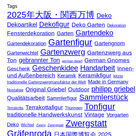
Tags
2025年大阪・関西万博
Deko
Dekofigur
Dekoartikel
Deko Garten
Dekoration
Gartendeko
Fensterdekoration
Garten
Gartenfigur
Gartengnom
Gartendekoration
Gartenzwerg
Gartenzwerg aus
Gartenwichtel
gebrannter Ton
Ton
German Gnomes
german dwarf
Geschenkidee
Handarbeit
Innen-
Geschenk
und Außenbereich
Keramikfigur
Keramik
letzte
Made in Germany
traditionelle Gartenzwergmanufaktur der Welt
philipp griebel
Original Griebel
Outdoor
Nostalgie
Sammlerstück
Qualitätsarbeit
Sammlerfigur
Tonfigur
Terrakottafigur
Thüringen
Terrakotta
traditionelle Handwerkskunst
Vintage
Vorgarten
Zwergstatt
Deko
Wichtel
Zwerg
Zwergstatt
Gräfenroda
日本国際博覧会 2025