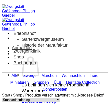
Zum
Inhalt
springen
Erlebnishof
Gartenzwergmuseum
Historie der Manufaktur
Anmelden
Zwergenklinik
Shop
Buchungen
Alle
Zwerge
Märchen
Weihnachten
Tiere
Miniaturen
Gruppen
Ü18
Heritage Collection
Es befinden sich keine Produkte im
Sonderposten
Warenkorb.
Start
/
Shop
/
Produkte verschlagwortet mit „Nordsee Deko“
Zurück zum Shop