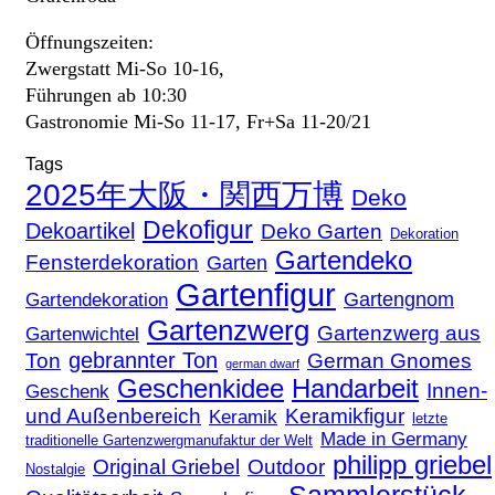
Öffnungszeiten:
Zwergstatt Mi-So 10-16,
Führungen ab 10:30
Gastronomie Mi-So 11-17, Fr+Sa 11-20/21
Tags
2025年大阪・関西万博
Deko
Dekofigur
Dekoartikel
Deko Garten
Dekoration
Gartendeko
Fensterdekoration
Garten
Gartenfigur
Gartengnom
Gartendekoration
Gartenzwerg
Gartenzwerg aus
Gartenwichtel
gebrannter Ton
Ton
German Gnomes
german dwarf
Geschenkidee
Handarbeit
Innen-
Geschenk
und Außenbereich
Keramikfigur
Keramik
letzte
Made in Germany
traditionelle Gartenzwergmanufaktur der Welt
philipp griebel
Original Griebel
Outdoor
Nostalgie