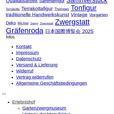
Sammlerstück
Qualitätsarbeit
Sammlerfigur
Tonfigur
Terrakottafigur
Thüringen
Terrakotta
traditionelle Handwerkskunst
Vintage
Vorgarten
Zwergstatt
Deko
Wichtel
Zwerg
Zwergstatt
Gräfenroda
日本国際博覧会 2025
Infos
Kontakt
Impressum
Datenschutz
Versand & Lieferung
Widerruf
Vertrag widerrufen
Allgemeine Geschäftsbedingungen
Erlebnishof
Gartenzwergmuseum