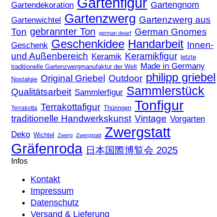
Gartenfigur
Gartengnom
Gartendekoration
Gartenzwerg
Gartenzwerg aus
Gartenwichtel
gebrannter Ton
Ton
German Gnomes
german dwarf
Geschenkidee
Handarbeit
Innen-
Geschenk
und Außenbereich
Keramikfigur
Keramik
letzte
Made in Germany
traditionelle Gartenzwergmanufaktur der Welt
philipp griebel
Original Griebel
Outdoor
Nostalgie
Sammlerstück
Qualitätsarbeit
Sammlerfigur
Tonfigur
Terrakottafigur
Thüringen
Terrakotta
traditionelle Handwerkskunst
Vintage
Vorgarten
Zwergstatt
Deko
Wichtel
Zwerg
Zwergstatt
Gräfenroda
日本国際博覧会 2025
Infos
Kontakt
Impressum
Datenschutz
Versand & Lieferung