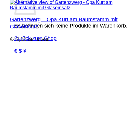
Gartenzwerg – Opa Kurt am Baumstamm mit
Es befinden sich keine Produkte im Warenkorb.
Glaseinsatz
Zurück zum Shop
€
42,00
inkl. MwSt.
€ $ ¥