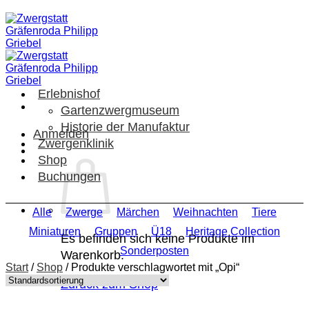
Zum
Inhalt
springen
Erlebnishof
Gartenzwergmuseum
Historie der Manufaktur
Anmelden
Zwergenklinik
Shop
Buchungen
Alle
Zwerge
Märchen
Weihnachten
Tiere
Miniaturen
Gruppen
Ü18
Heritage Collection
Es befinden sich keine Produkte im
Sonderposten
Warenkorb.
Start
/
Shop
/
Produkte verschlagwortet mit „Opi“
Zurück zum Shop