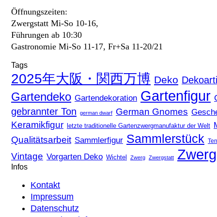
Öffnungszeiten:
Zwergstatt Mi-So 10-16,
Führungen ab 10:30
Gastronomie Mi-So 11-17, Fr+Sa 11-20/21
Tags
2025年大阪・関西万博
Deko
Dekoarti
Gartenfigur
Gartendeko
Gartendekoration
gebrannter Ton
German Gnomes
Gesch
german dwarf
Keramikfigur
letzte traditionelle Gartenzwergmanufaktur der Welt
Sammlerstück
Qualitätsarbeit
Sammlerfigur
Ter
Zwerg
Vintage
Vorgarten Deko
Wichtel
Zwerg
Zwergstatt
Infos
Kontakt
Impressum
Datenschutz