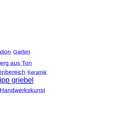
tion
Garten
erg aus Ton
enbereich
Keramik
lipp griebel
le Handwerkskunst