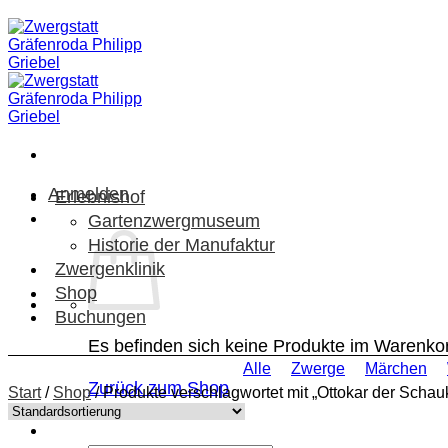
Zum
Inhalt
springen
Anmelden
Erlebnishof
Gartenzwergmuseum
Historie der Manufaktur
Zwergenklinik
Shop
Buchungen
Es befinden sich keine Produkte im Warenko
Alle
Zwerge
Märchen
Zurück zum Shop
Start
/
Shop
/
Produkte verschlagwortet mit „Ottokar der Schauk