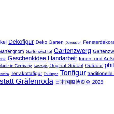
Dekofigur
kel
Deko Garten
Fensterdekora
Dekoration
Gartenzwerg
Gartenzw
Gartengnom
Gartenwichtel
Geschenkidee
Handarbeit
Innen- und Auß
enk
phi
Original Griebel
Outdoor
Made in Germany
Nostalgie
Tonfigur
Terrakottafigur
traditionel
Thüringen
rakotta
statt Gräfenroda
日本国際博覧会 2025