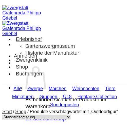
Zum
Inhalt
springen
Erlebnishof
Gartenzwergmuseum
Historie der Manufaktur
Anmelden
Zwergenklinik
Shop
Buchungen
Alle
Zwerge
Märchen
Weihnachten
Tiere
Miniaturen
Gruppen
Ü18
Heritage Collection
Es befinden sich keine Produkte im
Sonderposten
Warenkorb.
Start
/
Shop
/
Produkte verschlagwortet mit „Outdoorfigur“
Zurück zum Shop