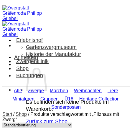
Zum
Inhalt
springen
Erlebnishof
Gartenzwergmuseum
Historie der Manufaktur
Anmelden
Zwergenklinik
Shop
Buchungen
Alle
Zwerge
Märchen
Weihnachten
Tiere
Miniaturen
Gruppen
Ü18
Heritage Collection
Es befinden sich keine Produkte im
Sonderposten
Warenkorb.
Start
/
Shop
/
Produkte verschlagwortet mit „Pilzhaus mit
Zwerg“
Zurück zum Shop