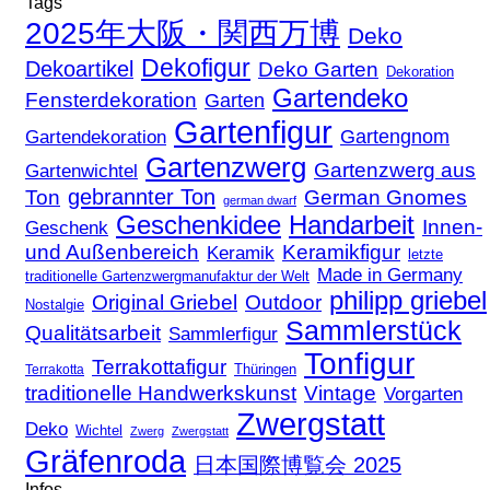
Tags
2025年大阪・関西万博
Deko
Dekofigur
Dekoartikel
Deko Garten
Dekoration
Gartendeko
Fensterdekoration
Garten
Gartenfigur
Gartengnom
Gartendekoration
Gartenzwerg
Gartenzwerg aus
Gartenwichtel
gebrannter Ton
Ton
German Gnomes
german dwarf
Geschenkidee
Handarbeit
Innen-
Geschenk
und Außenbereich
Keramikfigur
Keramik
letzte
Made in Germany
traditionelle Gartenzwergmanufaktur der Welt
philipp griebel
Original Griebel
Outdoor
Nostalgie
Sammlerstück
Qualitätsarbeit
Sammlerfigur
Tonfigur
Terrakottafigur
Thüringen
Terrakotta
traditionelle Handwerkskunst
Vintage
Vorgarten
Zwergstatt
Deko
Wichtel
Zwerg
Zwergstatt
Gräfenroda
日本国際博覧会 2025
Infos