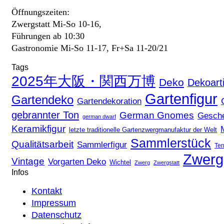
Öffnungszeiten:
Zwergstatt Mi-So 10-16,
Führungen ab 10:30
Gastronomie Mi-So 11-17, Fr+Sa 11-20/21
Tags
2025年大阪・関西万博
Deko
Dekoarti
Gartenfigur
Gartendeko
Gartendekoration
gebrannter Ton
German Gnomes
Gesch
german dwarf
Keramikfigur
letzte traditionelle Gartenzwergmanufaktur der Welt
Sammlerstück
Qualitätsarbeit
Sammlerfigur
Ter
Zwerg
Vintage
Vorgarten Deko
Wichtel
Zwerg
Zwergstatt
Infos
Kontakt
Impressum
Datenschutz