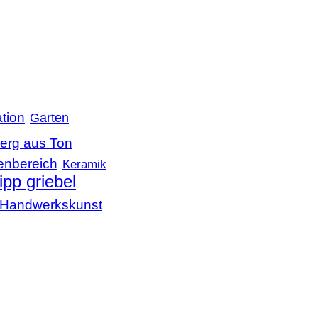
tion
Garten
erg aus Ton
enbereich
Keramik
lipp griebel
le Handwerkskunst