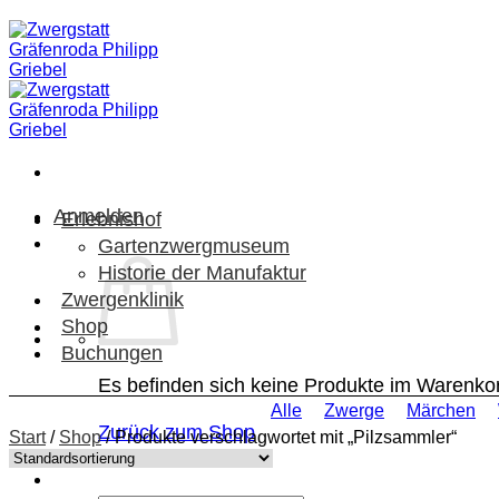
Zum
Inhalt
springen
Anmelden
Erlebnishof
Gartenzwergmuseum
Historie der Manufaktur
Zwergenklinik
Shop
Buchungen
Es befinden sich keine Produkte im Warenko
Alle
Zwerge
Märchen
Zurück zum Shop
Start
/
Shop
/
Produkte verschlagwortet mit „Pilzsammler“