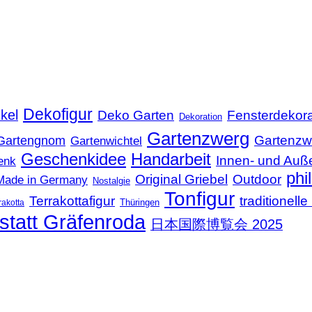
Dekofigur
kel
Deko Garten
Fensterdekora
Dekoration
Gartenzwerg
Gartenzw
Gartengnom
Gartenwichtel
Geschenkidee
Handarbeit
Innen- und Auß
enk
phi
Original Griebel
Outdoor
Made in Germany
Nostalgie
Tonfigur
Terrakottafigur
traditionel
Thüringen
rakotta
statt Gräfenroda
日本国際博覧会 2025