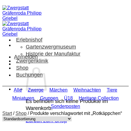
Zum
Inhalt
springen
Erlebnishof
Gartenzwergmuseum
Historie der Manufaktur
Anmelden
Zwergenklinik
Shop
Buchungen
Alle
Zwerge
Märchen
Weihnachten
Tiere
Miniaturen
Gruppen
Ü18
Heritage Collection
Es befinden sich keine Produkte im
Sonderposten
Warenkorb.
Start
/
Shop
/
Produkte verschlagwortet mit „Rotkäppchen“
Zurück zum Shop