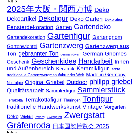
Tags
2025年大阪・関西万博
Deko
Dekofigur
Dekoartikel
Deko Garten
Dekoration
Gartendeko
Fensterdekoration
Garten
Gartenfigur
Gartengnom
Gartendekoration
Gartenzwerg
Gartenzwerg aus
Gartenwichtel
gebrannter Ton
Ton
German Gnomes
german dwarf
Geschenkidee
Handarbeit
Innen-
Geschenk
und Außenbereich
Keramikfigur
Keramik
letzte
Made in Germany
traditionelle Gartenzwergmanufaktur der Welt
philipp griebel
Original Griebel
Outdoor
Nostalgie
Sammlerstück
Qualitätsarbeit
Sammlerfigur
Tonfigur
Terrakottafigur
Thüringen
Terrakotta
traditionelle Handwerkskunst
Vintage
Vorgarten
Zwergstatt
Deko
Wichtel
Zwerg
Zwergstatt
Gräfenroda
日本国際博覧会 2025
Infos