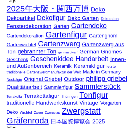
Tags
2025年大阪・関西万博
Deko
Dekofigur
Dekoartikel
Deko Garten
Dekoration
Gartendeko
Fensterdekoration
Garten
Gartenfigur
Gartengnom
Gartendekoration
Gartenzwerg
Gartenzwerg aus
Gartenwichtel
gebrannter Ton
Ton
German Gnomes
german dwarf
Geschenkidee
Handarbeit
Innen-
Geschenk
und Außenbereich
Keramikfigur
Keramik
letzte
Made in Germany
traditionelle Gartenzwergmanufaktur der Welt
philipp griebel
Original Griebel
Outdoor
Nostalgie
Sammlerstück
Qualitätsarbeit
Sammlerfigur
Tonfigur
Terrakottafigur
Thüringen
Terrakotta
traditionelle Handwerkskunst
Vintage
Vorgarten
Zwergstatt
Deko
Wichtel
Zwerg
Zwergstatt
Gräfenroda
日本国際博覧会 2025
Infos