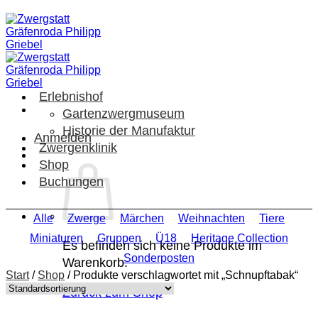
Zum
Inhalt
springen
Erlebnishof
Gartenzwergmuseum
Historie der Manufaktur
Anmelden
Zwergenklinik
Shop
Buchungen
Alle
Zwerge
Märchen
Weihnachten
Tiere
Miniaturen
Gruppen
Ü18
Heritage Collection
Es befinden sich keine Produkte im
Sonderposten
Warenkorb.
Start
/
Shop
/
Produkte verschlagwortet mit „Schnupftabak“
Zurück zum Shop