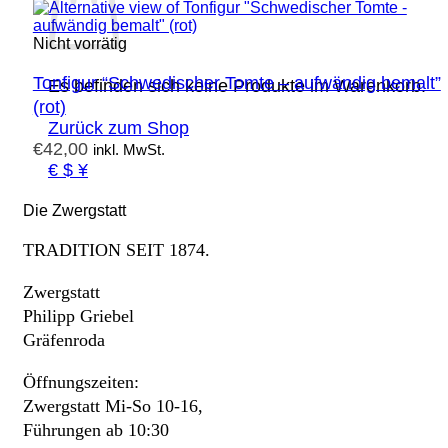
Nicht vorrätig
Tonfigur “Schwedischer Tomte – aufwändig bemalt”
Es befinden sich keine Produkte im Warenkorb.
(rot)
Zurück zum Shop
€
42,00
inkl. MwSt.
€ $ ¥
Die Zwergstatt
TRADITION SEIT 1874.
Zwergstatt
Philipp Griebel
Gräfenroda
Öffnungszeiten:
Zwergstatt Mi-So 10-16,
Führungen ab 10:30