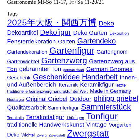
Gastronomie Mi-So 11-17, Fr+Sa 11-20/21
Tags
2025年大阪・関西万博
Deko
Dekofigur
Dekoartikel
Deko Garten
Dekoration
Gartendeko
Fensterdekoration
Garten
Gartenfigur
Gartengnom
Gartendekoration
Gartenzwerg
Gartenzwerg aus
Gartenwichtel
gebrannter Ton
Ton
German Gnomes
german dwarf
Geschenkidee
Handarbeit
Innen-
Geschenk
und Außenbereich
Keramikfigur
Keramik
letzte
Made in Germany
traditionelle Gartenzwergmanufaktur der Welt
philipp griebel
Original Griebel
Outdoor
Nostalgie
Sammlerstück
Qualitätsarbeit
Sammlerfigur
Tonfigur
Terrakottafigur
Thüringen
Terrakotta
traditionelle Handwerkskunst
Vintage
Vorgarten
Zwergstatt
Deko
Wichtel
Zwerg
Zwergstatt