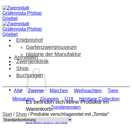
Zum
Inhalt
springen
Erlebnishof
Gartenzwergmuseum
Historie der Manufaktur
Anmelden
Zwergenklinik
Shop
Buchungen
Alle
Zwerge
Märchen
Weihnachten
Tiere
Miniaturen
Gruppen
Ü18
Heritage Collection
Es befinden sich keine Produkte im
Sonderposten
Warenkorb.
Start
/
Shop
/
Produkte verschlagwortet mit „Tomtar“
Zurück zum Shop