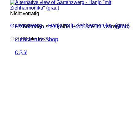
Nicht vorrätig
Gartenzwerg – Hanjo “mit Ziehharmonika” (grau)
Es befinden sich keine Produkte im Warenkorb.
€
58,00
inkl. MwSt.
Zurück zum Shop
€ $ ¥