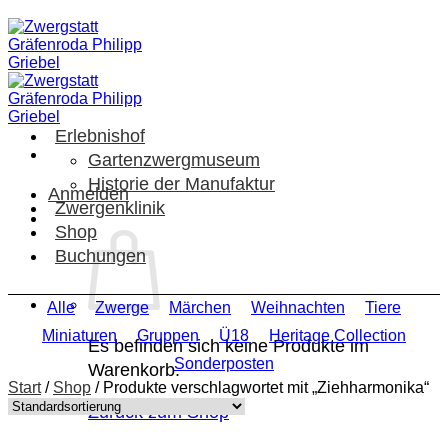
Zum
Inhalt
springen
Erlebnishof
Gartenzwergmuseum
Historie der Manufaktur
Anmelden
Zwergenklinik
Shop
Buchungen
Alle
Zwerge
Märchen
Weihnachten
Tiere
Miniaturen
Gruppen
Ü18
Heritage Collection
Es befinden sich keine Produkte im
Sonderposten
Warenkorb.
Start
/
Shop
/
Produkte verschlagwortet mit „Ziehharmonika“
Zurück zum Shop