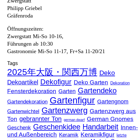
Zwergstatt
Philipp Griebel
Gräfenroda
Öffnungszeiten:
Zwergstatt Mi-So 10-16,
Führungen ab 10:30
Gastronomie Mi-So 11-17, Fr+Sa 11-20/21
Tags
2025年大阪・関西万博
Deko
Dekofigur
Dekoartikel
Deko Garten
Dekoration
Gartendeko
Fensterdekoration
Garten
Gartenfigur
Gartengnom
Gartendekoration
Gartenzwerg
Gartenzwerg aus
Gartenwichtel
gebrannter Ton
Ton
German Gnomes
german dwarf
Geschenkidee
Handarbeit
Innen-
Geschenk
und Außenbereich
Keramikfigur
Keramik
letzte