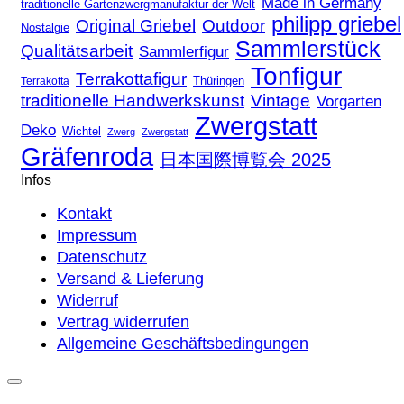
Made in Germany
traditionelle Gartenzwergmanufaktur der Welt
philipp griebel
Original Griebel
Outdoor
Nostalgie
Sammlerstück
Qualitätsarbeit
Sammlerfigur
Tonfigur
Terrakottafigur
Thüringen
Terrakotta
traditionelle Handwerkskunst
Vintage
Vorgarten
Zwergstatt
Deko
Wichtel
Zwerg
Zwergstatt
Gräfenroda
日本国際博覧会 2025
Infos
Kontakt
Impressum
Datenschutz
Versand & Lieferung
Widerruf
Vertrag widerrufen
Allgemeine Geschäftsbedingungen