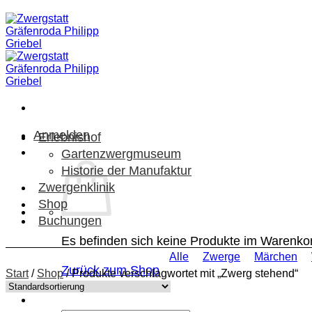
Zum
Inhalt
springen
Anmelden
Erlebnishof
Gartenzwergmuseum
Historie der Manufaktur
Zwergenklinik
Shop
Buchungen
Es befinden sich keine Produkte im Warenko
Alle
Zwerge
Märchen
Zurück zum Shop
Start
/
Shop
/
Produkte verschlagwortet mit „Zwerg stehend“