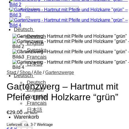
Suchen
nach:
Deutsch
Deutsch
English
Svenska
Français
日本語
Start
/
Shop
/
Alle
/
Gartenzwerge
Deutsch
Deutsch
Gartenzwerg – Hartmut mit
English
Pfeife und Holzkarre “grün”
Svenska
Français
日本語
€
29,00
inkl. MwSt.
Warenkorb
Lieferzeit: ca. 3-7 Werktage