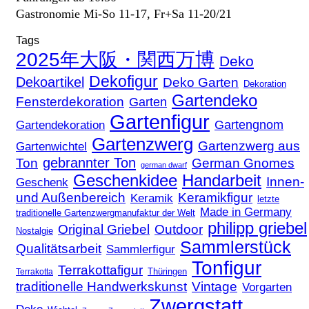
Gastronomie Mi-So 11-17, Fr+Sa 11-20/21
Tags
2025年大阪・関西万博
Deko
Dekofigur
Dekoartikel
Deko Garten
Dekoration
Gartendeko
Fensterdekoration
Garten
Gartenfigur
Gartengnom
Gartendekoration
Gartenzwerg
Gartenzwerg aus
Gartenwichtel
gebrannter Ton
Ton
German Gnomes
german dwarf
Geschenkidee
Handarbeit
Innen-
Geschenk
und Außenbereich
Keramikfigur
Keramik
letzte
Made in Germany
traditionelle Gartenzwergmanufaktur der Welt
philipp griebel
Original Griebel
Outdoor
Nostalgie
Sammlerstück
Qualitätsarbeit
Sammlerfigur
Tonfigur
Terrakottafigur
Thüringen
Terrakotta
traditionelle Handwerkskunst
Vintage
Vorgarten
Zwergstatt