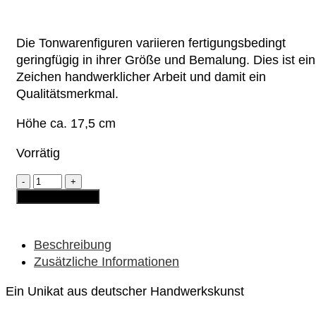
Die Tonwarenfiguren variieren fertigungsbedingt
geringfügig in ihrer Größe und Bemalung. Dies ist ein
Zeichen handwerklicher Arbeit und damit ein
Qualitätsmerkmal.
Höhe ca. 17,5 cm
Vorrätig
Gartenzwerg
-
In den Warenkorb
Hartmut
mit
Pfeife
und
Beschreibung
Holzkarre
Zusätzliche Informationen
"grün"
Menge
Ein Unikat aus deutscher Handwerkskunst