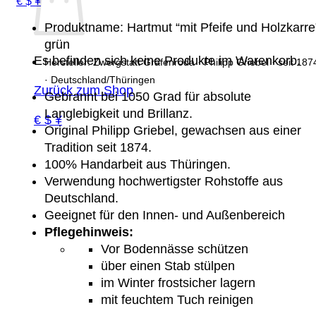
€ $ ¥
Produktname: Hartmut “mit Pfeife und Holzkarre
grün
Es befinden sich keine Produkte im Warenkorb.
Hersteller: Zwergstatt Gräfenroda · Philipp Griebel · seit 187
· Deutschland/Thüringen
Zurück zum Shop
Gebrannt bei 1050 Grad für absolute
Langlebigkeit und Brillanz.
€ $ ¥
Original Philipp Griebel, gewachsen aus einer
Tradition seit 1874.
100% Handarbeit aus Thüringen.
Verwendung hochwertigster Rohstoffe aus
Deutschland.
Geeignet für den Innen- und Außenbereich
Pflegehinweis:
Vor Bodennässe schützen
über einen Stab stülpen
im Winter frostsicher lagern
mit feuchtem Tuch reinigen