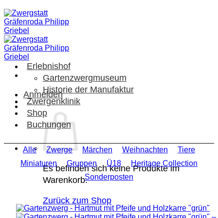
Zum
Inhalt
springen
Erlebnishof
Gartenzwergmuseum
Historie der Manufaktur
Anmelden
Zwergenklinik
Shop
Buchungen
Alle
Zwerge
Märchen
Weihnachten
Tiere
Miniaturen
Gruppen
Ü18
Heritage Collection
Es befinden sich keine Produkte im
Sonderposten
Warenkorb.
Zurück zum Shop