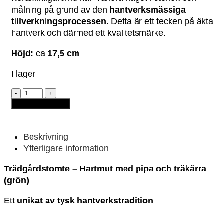
målning på grund av den
hantverksmässiga
tillverkningsprocessen
. Detta är ett tecken på äkta
hantverk och därmed ett kvalitetsmärke.
Höjd:
ca
17,5 cm
I lager
Trädgårdstomte
-
Lägg till i varukorg
Hartmut
med
pipa
och
Beskrivning
träkärra
Ytterligare information
(grön)
mängd
Trädgårdstomte – Hartmut med pipa och träkärra
(grön)
Ett
unikat av tysk hantverkstradition