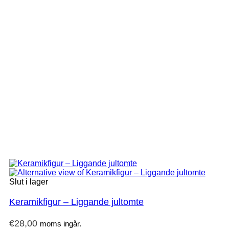
Slut i lager
Keramikfigur – Liggande jultomte
€
28,00
moms ingår.