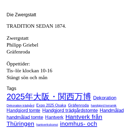
Die Zwergstatt
TRADITION SEDAN 1874.
Zwergstatt
Philipp Griebel
Gräfenroda
Öppettider:
Tis–lör klockan 10-16
Stängt sön och mån
Tags
2025年大阪・関西万博
Dekoration
Expo 2025 Osaka
Gräfenroda
Dekoration trädgård
handgjord keramik
Handgjord trädgårdstomte
Handmålad
Handgjord tomte
Hantverk från
handmålad tomte
Hantverk
Thüringen
inomhus- och
hantverkskonst