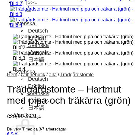
Sök
efter:
Svenska
Deutsch
English
Svenska
Français
日本語
Svenska
Hem
/
Onlinebutik
/
alla
/
Trädgårdstomte
Deutsch
English
Trädgårdstomte – Hartmut
Svenska
med pipa och träkärra (grön)
Français
日本語
Varukorg
€
29,00
moms ingår.
Delivery Time: ca 3-7 arbetsdagar
€ $ ¥