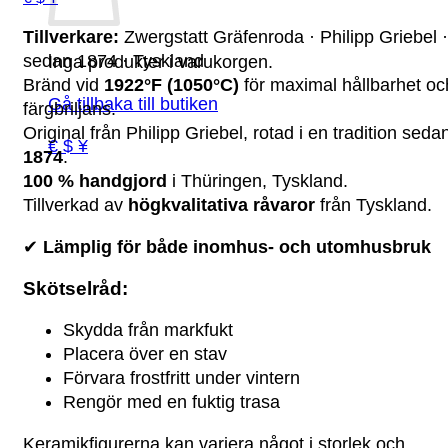
Tillverkare:
Zwergstatt Gräfenroda · Philipp Griebel ·
sedan 1874 · Tyskland
Inga produkter i varukorgen.
Bränd vid
1922°F (1050°C)
för maximal hållbarhet oc
Gå tillbaka till butiken
färgbriljans.
Original från Philipp Griebel, rotad i en tradition seda
€ $ ¥
1874
.
100 % handgjord
i Thüringen, Tyskland.
Tillverkad av
högkvalitativa råvaror
från Tyskland.
✔
Lämplig för både inomhus- och utomhusbruk
Skötselråd:
Skydda från markfukt
Placera över en stav
Förvara frostfritt under vintern
Rengör med en fuktig trasa
Keramikfigurerna kan variera något i storlek och