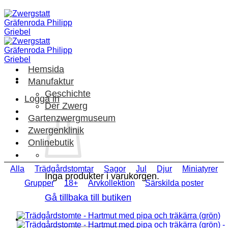
Skip
to
content
Hemsida
Manufaktur
Geschichte
Logga in
Der Zwerg
Gartenzwergmuseum
Zwergenklinik
Onlinebutik
Alla
Trädgårdstomtar
Sagor
Jul
Djur
Miniatyrer
Inga produkter i varukorgen.
Grupper
18+
Arvkollektion
Särskilda poster
Gå tillbaka till butiken