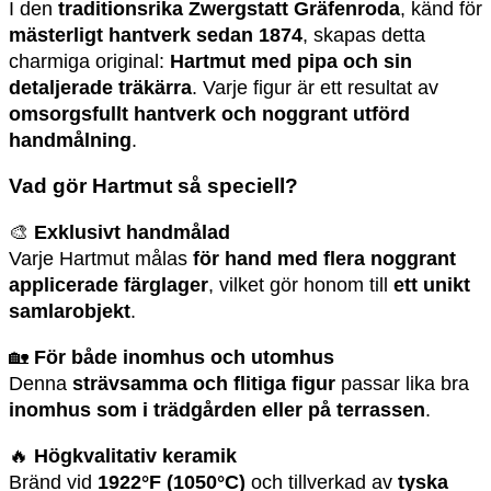
I den
traditionsrika Zwergstatt Gräfenroda
, känd för
mästerligt hantverk sedan 1874
, skapas detta
charmiga original:
Hartmut med pipa och sin
detaljerade träkärra
. Varje figur är ett resultat av
omsorgsfullt hantverk och noggrant utförd
handmålning
.
Vad gör Hartmut så speciell?
🎨
Exklusivt handmålad
Varje Hartmut målas
för hand med flera noggrant
applicerade färglager
, vilket gör honom till
ett unikt
samlarobjekt
.
🏡
För både inomhus och utomhus
Denna
strävsamma och flitiga figur
passar lika bra
inomhus som i trädgården eller på terrassen
.
🔥
Högkvalitativ keramik
Bränd vid
1922°F (1050°C)
och tillverkad av
tyska