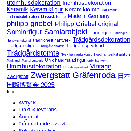
utomhusdekoration
Inomhusdekoration
Keramik
Keramikfigur
Keramiktomte
Keramisk
Made in Germany
klassisk tomte
trädgårdsdekoration
philipp griebel
Philipp Griebel original
Samlarfigur
Samlarobjekt
Thüringen
Thüringer
Trädgårdsdekoration
traditionellt hantverk
Handwerkskunst
Trädgårdsfigur
Trädgårdsprydnad
Trädgårdskonst
Trädgårdstomte
Tysk hantverkstradition
Tysk hantverkskonst
Unik handmålad figur
Tyskland
Tyskt hantverk
unikt hantverk
Utomhusdekoration
Vintage
Utomhusprydnad
Zwergstatt Gräfenroda
日本
Zwergstatt
国際博覧会 2025
Info
Avtryck
Frakt & leverans
Ångerrätt
Frånträdande av avtalet
Sekretesspolicy