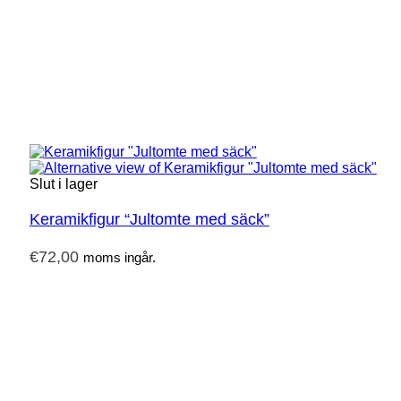
Slut i lager
Keramikfigur “Jultomte med säck”
€
72,00
moms ingår.