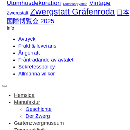
Utomhusdekoration
Vintage
Utomhusprydnad
Zwergstatt Gräfenroda
日本
Zwergstatt
国際博覧会 2025
Info
Avtryck
Frakt & leverans
Ångerrätt
Frånträdande av avtalet
Sekretesspolicy
Allmänna villkor
Hemsida
Manufaktur
Geschichte
Der Zwerg
Gartenzwergmuseum
Zwergenklinik