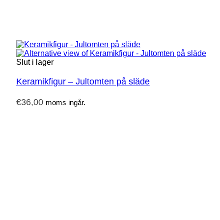
Slut i lager
Keramikfigur – Jultomten på släde
€
36,00
moms ingår.