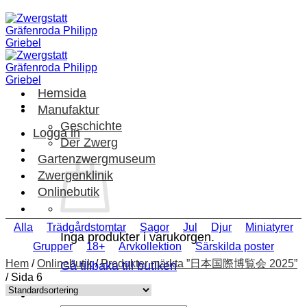
Skip
to
content
Hemsida
Manufaktur
Geschichte
Logga in
Der Zwerg
Gartenzwergmuseum
Zwergenklinik
Onlinebutik
Alla
Trädgårdstomtar
Sagor
Jul
Djur
Miniatyrer
Inga produkter i varukorgen.
Grupper
18+
Arvkollektion
Särskilda poster
Hem
/
Onlinebutik
/
Produkter märkta ”日本国際博覧会 2025”
Gå tillbaka till butiken
/
Sida 6