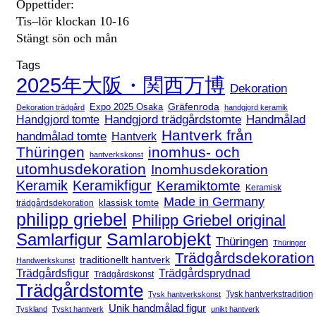
Öppettider:
Tis–lör klockan 10-16
Stängt sön och mån
Tags
2025年大阪・関西万博
Dekoration
Expo 2025 Osaka
Gräfenroda
Dekoration trädgård
handgjord keramik
Handgjord trädgårdstomte
Handmålad
Handgjord tomte
Hantverk från
handmålad tomte
Hantverk
Thüringen
inomhus- och
hantverkskonst
utomhusdekoration
Inomhusdekoration
Keramik
Keramikfigur
Keramiktomte
Keramisk
Made in Germany
klassisk tomte
trädgårdsdekoration
philipp griebel
Philipp Griebel original
Samlarfigur
Samlarobjekt
Thüringen
Thüringer
Trädgårdsdekoration
traditionellt hantverk
Handwerkskunst
Trädgårdsfigur
Trädgårdsprydnad
Trädgårdskonst
Trädgårdstomte
Tysk hantverkstradition
Tysk hantverkskonst
Unik handmålad figur
Tyskland
Tyskt hantverk
unikt hantverk