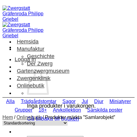
Skip
to
content
Hemsida
Manufaktur
Geschichte
Logga in
Der Zwerg
Gartenzwergmuseum
Zwergenklinik
Onlinebutik
Alla
Trädgårdstomtar
Sagor
Jul
Djur
Miniatyrer
Inga produkter i varukorgen.
Grupper
18+
Arvkollektion
Särskilda poster
Hem
/
Onlinebutik
/
Produkter märkta ”Samlarobjekt”
Gå tillbaka till butiken