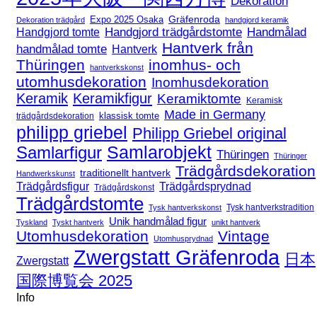
Dekoration
Expo 2025 Osaka
Gräfenroda
Dekoration trädgård
handgjord keramik
Handgjord trädgårdstomte
Handmålad
Handgjord tomte
Hantverk från
handmålad tomte
Hantverk
Thüringen
inomhus- och
hantverkskonst
utomhusdekoration
Inomhusdekoration
Keramik
Keramikfigur
Keramiktomte
Keramisk
Made in Germany
klassisk tomte
trädgårdsdekoration
philipp griebel
Philipp Griebel original
Samlarfigur
Samlarobjekt
Thüringen
Thüringer
Trädgårdsdekoration
traditionellt hantverk
Handwerkskunst
Trädgårdsfigur
Trädgårdsprydnad
Trädgårdskonst
Trädgårdstomte
Tysk hantverkstradition
Tysk hantverkskonst
Unik handmålad figur
Tyskland
Tyskt hantverk
unikt hantverk
Utomhusdekoration
Vintage
Utomhusprydnad
Zwergstatt Gräfenroda
日本
Zwergstatt
国際博覧会 2025
Info