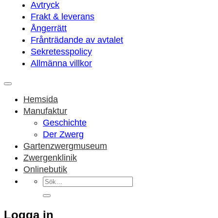
Avtryck
Frakt & leverans
Ångerrätt
Frånträdande av avtalet
Sekretesspolicy
Allmänna villkor
Hemsida
Manufaktur
Geschichte
Der Zwerg
Gartenzwergmuseum
Zwergenklinik
Onlinebutik
Sök
efter:
Logga in