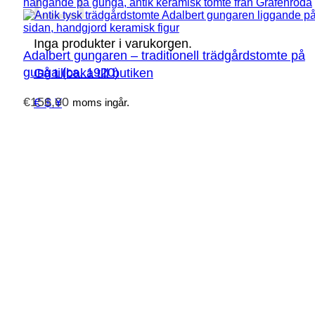
Inga produkter i varukorgen.
Adalbert gungaren – traditionell trädgårdstomte på
gunga (ca. 1920)
Gå tillbaka till butiken
€
156,00
€ $ ¥
moms ingår.