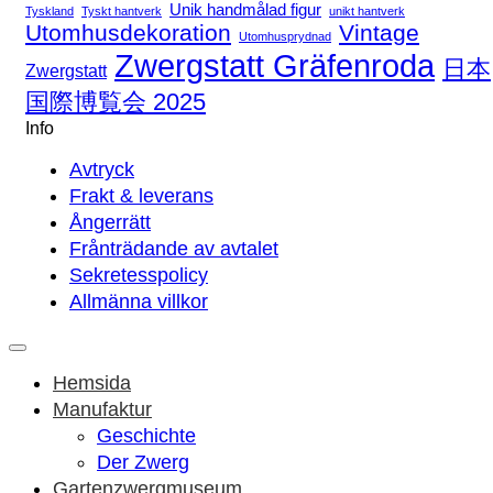
Unik handmålad figur
Tyskland
Tyskt hantverk
unikt hantverk
Utomhusdekoration
Vintage
Utomhusprydnad
Zwergstatt Gräfenroda
日本
Zwergstatt
国際博覧会 2025
Info
Avtryck
Frakt & leverans
Ångerrätt
Frånträdande av avtalet
Sekretesspolicy
Allmänna villkor
Hemsida
Manufaktur
Geschichte
Der Zwerg
Gartenzwergmuseum