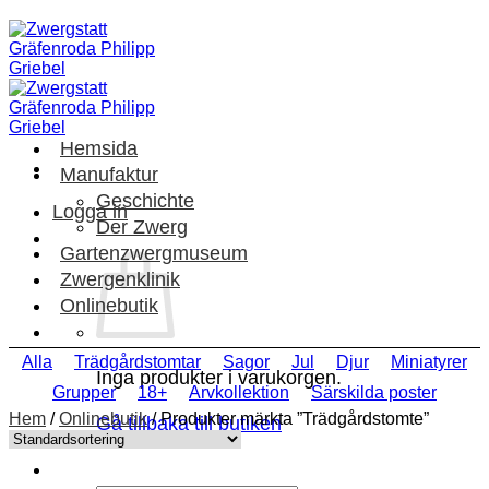
Skip
to
content
Hemsida
Manufaktur
Geschichte
Logga in
Der Zwerg
Gartenzwergmuseum
Zwergenklinik
Onlinebutik
Alla
Trädgårdstomtar
Sagor
Jul
Djur
Miniatyrer
Inga produkter i varukorgen.
Grupper
18+
Arvkollektion
Särskilda poster
Hem
/
Onlinebutik
/
Produkter märkta ”Trädgårdstomte”
Gå tillbaka till butiken