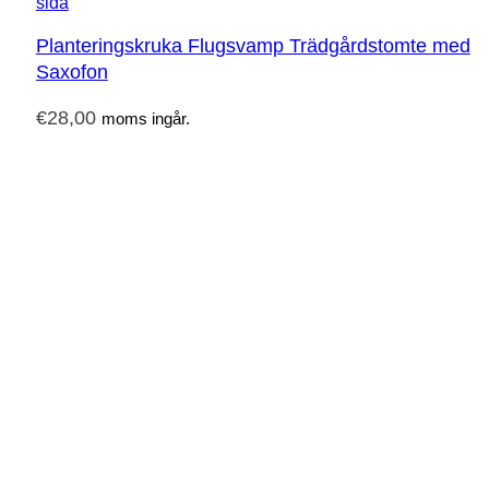
Planteringskruka Flugsvamp Trädgårdstomte med
Saxofon
€
28,00
moms ingår.