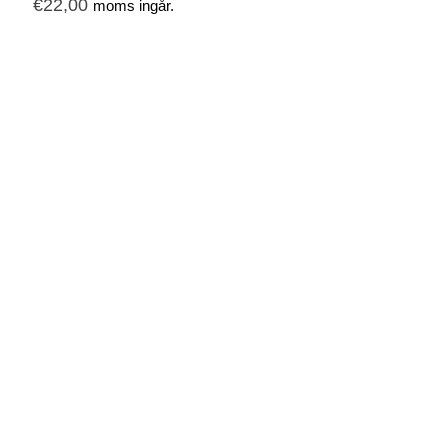
€
22,00
moms ingår.