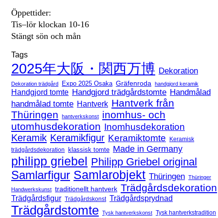
Öppettider:
Tis–lör klockan 10-16
Stängt sön och mån
Tags
2025年大阪・関西万博
Dekoration
Expo 2025 Osaka
Gräfenroda
Dekoration trädgård
handgjord keramik
Handgjord trädgårdstomte
Handmålad
Handgjord tomte
Hantverk från
handmålad tomte
Hantverk
Thüringen
inomhus- och
hantverkskonst
utomhusdekoration
Inomhusdekoration
Keramik
Keramikfigur
Keramiktomte
Keramisk
Made in Germany
klassisk tomte
trädgårdsdekoration
philipp griebel
Philipp Griebel original
Samlarfigur
Samlarobjekt
Thüringen
Thüringer
Trädgårdsdekoration
traditionellt hantverk
Handwerkskunst
Trädgårdsfigur
Trädgårdsprydnad
Trädgårdskonst
Trädgårdstomte
Tysk hantverkstradition
Tysk hantverkskonst