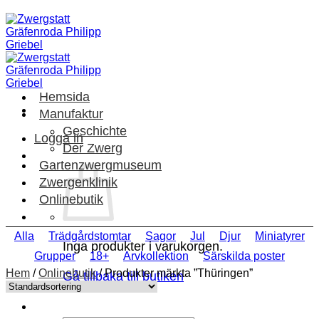
Skip
to
content
Hemsida
Manufaktur
Geschichte
Logga in
Der Zwerg
Gartenzwergmuseum
Zwergenklinik
Onlinebutik
Alla
Trädgårdstomtar
Sagor
Jul
Djur
Miniatyrer
Inga produkter i varukorgen.
Grupper
18+
Arvkollektion
Särskilda poster
Hem
/
Onlinebutik
/
Produkter märkta ”Thüringen”
Gå tillbaka till butiken