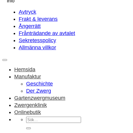
Info
Avtryck
Frakt & leverans
Ångerrätt
Frånträdande av avtalet
Sekretesspolicy
Allmänna villkor
Hemsida
Manufaktur
Geschichte
Der Zwerg
Gartenzwergmuseum
Zwergenklinik
Onlinebutik
Sök
efter: