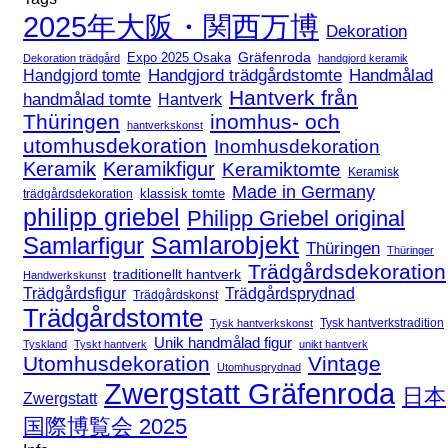
2025年大阪・関西万博
Dekoration
Expo 2025 Osaka
Gräfenroda
Dekoration trädgård
handgjord keramik
Handgjord trädgårdstomte
Handmålad
Handgjord tomte
Hantverk från
handmålad tomte
Hantverk
Thüringen
inomhus- och
hantverkskonst
utomhusdekoration
Inomhusdekoration
Keramik
Keramikfigur
Keramiktomte
Keramisk
Made in Germany
klassisk tomte
trädgårdsdekoration
philipp griebel
Philipp Griebel original
Samlarfigur
Samlarobjekt
Thüringen
Thüringer
Trädgårdsdekoration
traditionellt hantverk
Handwerkskunst
Trädgårdsfigur
Trädgårdsprydnad
Trädgårdskonst
Trädgårdstomte
Tysk hantverkstradition
Tysk hantverkskonst
Unik handmålad figur
Tyskland
Tyskt hantverk
unikt hantverk
Utomhusdekoration
Vintage
Utomhusprydnad
Zwergstatt Gräfenroda
日本
Zwergstatt
国際博覧会 2025