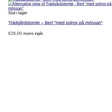
Slut i lager
Trädgårdstomte – Bert “med solros på mössan”
€
26,00
moms ingår.