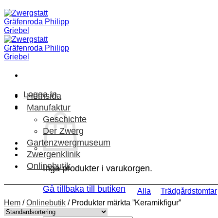
Skip
to
content
Logga in
Hemsida
Manufaktur
Geschichte
Der Zwerg
Gartenzwergmuseum
Zwergenklinik
Onlinebutik
Inga produkter i varukorgen.
Gå tillbaka till butiken
Alla
Trädgårdstomtar
Hem
/
Onlinebutik
/
Produkter märkta ”Keramikfigur”