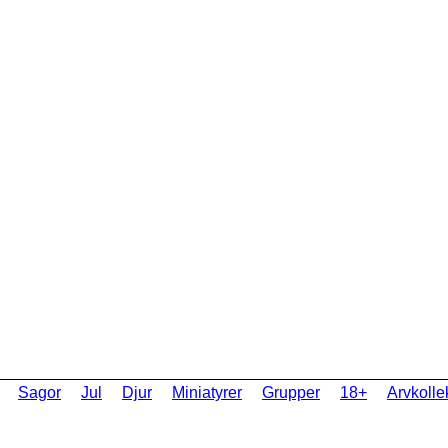
Sagor
Jul
Djur
Miniatyrer
Grupper
18+
Arvkolle