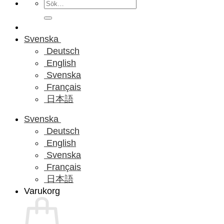
Sök
efter:
Svenska
Deutsch
English
Svenska
Français
日本語
Svenska
Deutsch
English
Svenska
Français
日本語
Varukorg