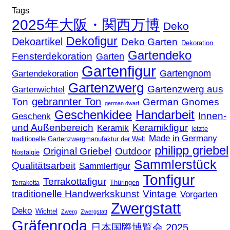
Tags
2025年大阪・関西万博
Deko
Dekofigur
Dekoartikel
Deko Garten
Dekoration
Gartendeko
Fensterdekoration
Garten
Gartenfigur
Gartengnom
Gartendekoration
Gartenzwerg
Gartenzwerg aus
Gartenwichtel
gebrannter Ton
Ton
German Gnomes
german dwarf
Geschenkidee
Handarbeit
Innen-
Geschenk
und Außenbereich
Keramikfigur
Keramik
letzte
Made in Germany
traditionelle Gartenzwergmanufaktur der Welt
philipp griebel
Original Griebel
Outdoor
Nostalgie
Sammlerstück
Qualitätsarbeit
Sammlerfigur
Tonfigur
Terrakottafigur
Thüringen
Terrakotta
traditionelle Handwerkskunst
Vintage
Vorgarten
Zwergstatt
Deko
Wichtel
Zwerg
Zwergstatt
Gräfenroda
日本国際博覧会 2025