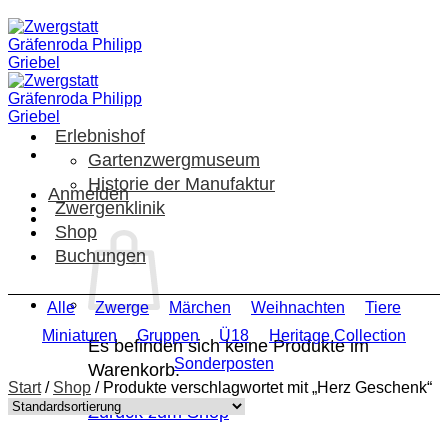
Zum
Inhalt
springen
Erlebnishof
Gartenzwergmuseum
Historie der Manufaktur
Anmelden
Zwergenklinik
Shop
Buchungen
Alle
Zwerge
Märchen
Weihnachten
Tiere
Miniaturen
Gruppen
Ü18
Heritage Collection
Es befinden sich keine Produkte im
Sonderposten
Warenkorb.
Start
/
Shop
/
Produkte verschlagwortet mit „Herz Geschenk“
Zurück zum Shop