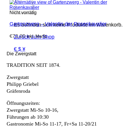
Nicht vorrätig
Gartenzwerg – Valentin der Rosenkavalier
Es befinden sich keine Produkte im Warenkorb.
€
72,00
inkl. MwSt.
Zurück zum Shop
€ $ ¥
Die Zwergstatt
TRADITION SEIT 1874.
Zwergstatt
Philipp Griebel
Gräfenroda
Öffnungszeiten:
Zwergstatt Mi-So 10-16,
Führungen ab 10:30
Gastronomie Mi-So 11-17, Fr+Sa 11-20/21