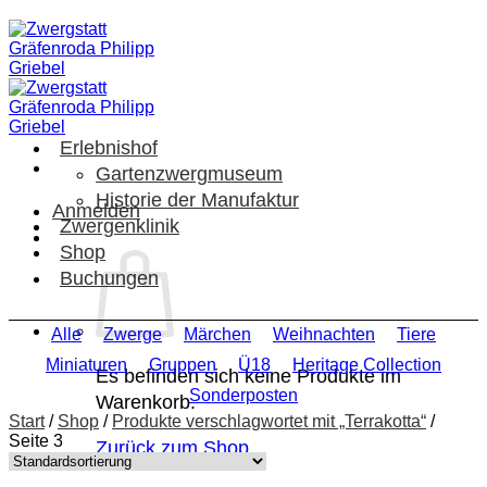
Zum
Inhalt
springen
Erlebnishof
Gartenzwergmuseum
Historie der Manufaktur
Anmelden
Zwergenklinik
Shop
Buchungen
Alle
Zwerge
Märchen
Weihnachten
Tiere
Miniaturen
Gruppen
Ü18
Heritage Collection
Es befinden sich keine Produkte im
Sonderposten
Warenkorb.
Start
/
Shop
/
Produkte verschlagwortet mit „Terrakotta“
/
Seite 3
Zurück zum Shop