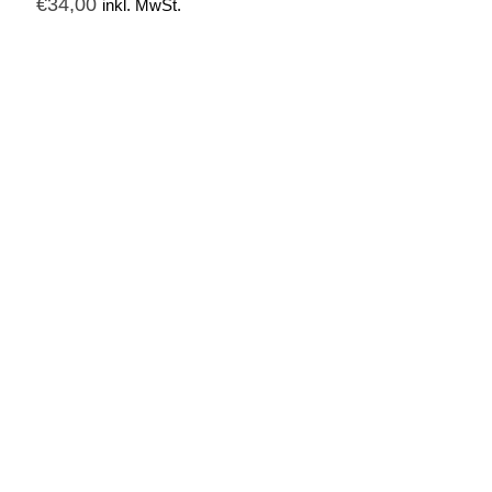
€
34,00
inkl. MwSt.