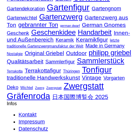
Gartenfigur
Gartengnom
Gartendekoration
Gartenzwerg
Gartenzwerg aus
Gartenwichtel
gebrannter Ton
Ton
German Gnomes
german dwarf
Geschenkidee
Handarbeit
Innen-
Geschenk
und Außenbereich
Keramikfigur
Keramik
letzte
Made in Germany
traditionelle Gartenzwergmanufaktur der Welt
philipp griebel
Original Griebel
Outdoor
Nostalgie
Sammlerstück
Qualitätsarbeit
Sammlerfigur
Tonfigur
Terrakottafigur
Thüringen
Terrakotta
traditionelle Handwerkskunst
Vintage
Vorgarten
Zwergstatt
Deko
Wichtel
Zwerg
Zwergstatt
Gräfenroda
日本国際博覧会 2025
Infos
Kontakt
Impressum
Datenschutz