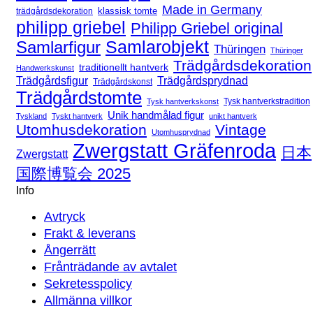
Made in Germany
klassisk tomte
trädgårdsdekoration
philipp griebel
Philipp Griebel original
Samlarfigur
Samlarobjekt
Thüringen
Thüringer
Trädgårdsdekoration
traditionellt hantverk
Handwerkskunst
Trädgårdsfigur
Trädgårdsprydnad
Trädgårdskonst
Trädgårdstomte
Tysk hantverkstradition
Tysk hantverkskonst
Unik handmålad figur
Tyskland
Tyskt hantverk
unikt hantverk
Utomhusdekoration
Vintage
Utomhusprydnad
Zwergstatt Gräfenroda
日本
Zwergstatt
国際博覧会 2025
Info
Avtryck
Frakt & leverans
Ångerrätt
Frånträdande av avtalet
Sekretesspolicy
Allmänna villkor