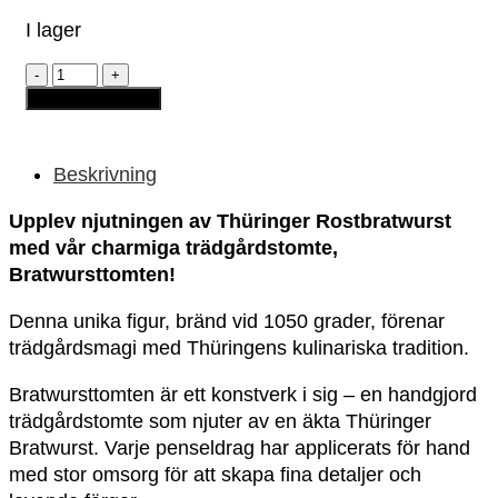
I lager
Trädgårdstomte
-
Lägg till i varukorg
"Bratwursttomte"
mängd
Beskrivning
Upplev njutningen av Thüringer Rostbratwurst
med vår charmiga trädgårdstomte,
Bratwursttomten!
Denna unika figur, bränd vid 1050 grader, förenar
trädgårdsmagi med Thüringens kulinariska tradition.
Bratwursttomten är ett konstverk i sig – en handgjord
trädgårdstomte som njuter av en äkta Thüringer
Bratwurst. Varje penseldrag har applicerats för hand
med stor omsorg för att skapa fina detaljer och