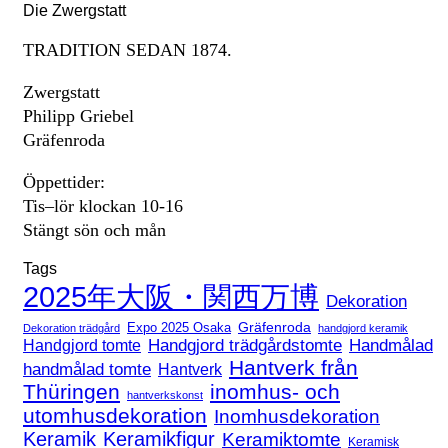
Die Zwergstatt
TRADITION SEDAN 1874.
Zwergstatt
Philipp Griebel
Gräfenroda
Öppettider:
Tis–lör klockan 10-16
Stängt sön och mån
Tags
2025年大阪・関西万博
Dekoration
Expo 2025 Osaka
Gräfenroda
Dekoration trädgård
handgjord keramik
Handgjord trädgårdstomte
Handmålad
Handgjord tomte
Hantverk från
handmålad tomte
Hantverk
Thüringen
inomhus- och
hantverkskonst
utomhusdekoration
Inomhusdekoration
Keramik
Keramikfigur
Keramiktomte
Keramisk