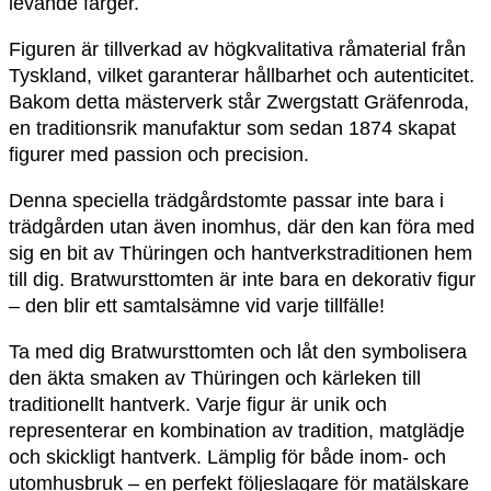
levande färger.
Figuren är tillverkad av högkvalitativa råmaterial från
Tyskland, vilket garanterar hållbarhet och autenticitet.
Bakom detta mästerverk står Zwergstatt Gräfenroda,
en traditionsrik manufaktur som sedan 1874 skapat
figurer med passion och precision.
Denna speciella trädgårdstomte passar inte bara i
trädgården utan även inomhus, där den kan föra med
sig en bit av Thüringen och hantverkstraditionen hem
till dig. Bratwursttomten är inte bara en dekorativ figur
– den blir ett samtalsämne vid varje tillfälle!
Ta med dig Bratwursttomten och låt den symbolisera
den äkta smaken av Thüringen och kärleken till
traditionellt hantverk. Varje figur är unik och
representerar en kombination av tradition, matglädje
och skickligt hantverk. Lämplig för både inom- och
utomhusbruk – en perfekt följeslagare för matälskare