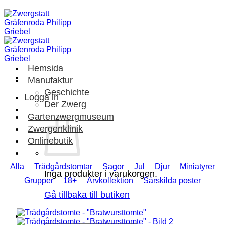
Skip
to
content
Hemsida
Manufaktur
Geschichte
Logga in
Der Zwerg
Gartenzwergmuseum
Zwergenklinik
Onlinebutik
Alla
Trädgårdstomtar
Sagor
Jul
Djur
Miniatyrer
Inga produkter i varukorgen.
Grupper
18+
Arvkollektion
Särskilda poster
Gå tillbaka till butiken