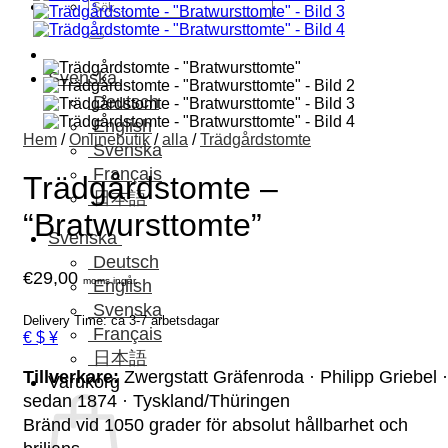
Sök
efter:
Svenska
Deutsch
English
Hem
/
Onlinebutik
/
alla
/
Trädgårdstomte
Svenska
Français
Trädgårdstomte –
日本語
“Bratwursttomte”
Svenska
Deutsch
€
29,00
moms ingår.
English
Svenska
Delivery Time: ca 3-7 arbetsdagar
Français
€ $ ¥
日本語
Tillverkare:
Zwergstatt Gräfenroda · Philipp Griebel ·
Varukorg
sedan 1874 · Tyskland/Thüringen
Bränd vid 1050 grader för absolut hållbarhet och