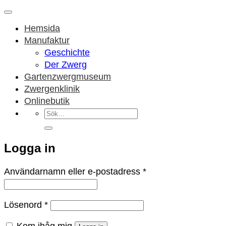
Hemsida
Manufaktur
Geschichte
Der Zwerg
Gartenzwergmuseum
Zwergenklinik
Onlinebutik
Sök
efter:
Logga in
Obligatoriskt
Användarnamn eller e-postadress
*
Obligatoriskt
Lösenord
*
Kom ihåg mig