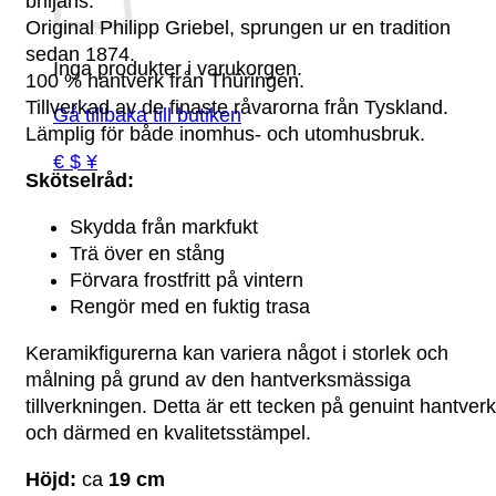
briljans.
Original Philipp Griebel, sprungen ur en tradition
sedan 1874.
Inga produkter i varukorgen.
100 % hantverk från Thüringen.
Tillverkad av de finaste råvarorna från Tyskland.
Gå tillbaka till butiken
Lämplig för både inomhus- och utomhusbruk.
€ $ ¥
Skötselråd:
Skydda från markfukt
Trä över en stång
Förvara frostfritt på vintern
Rengör med en fuktig trasa
Keramikfigurerna kan variera något i storlek och
målning på grund av den hantverksmässiga
tillverkningen. Detta är ett tecken på genuint hantverk
och därmed en kvalitetsstämpel.
Höjd:
ca
19 cm