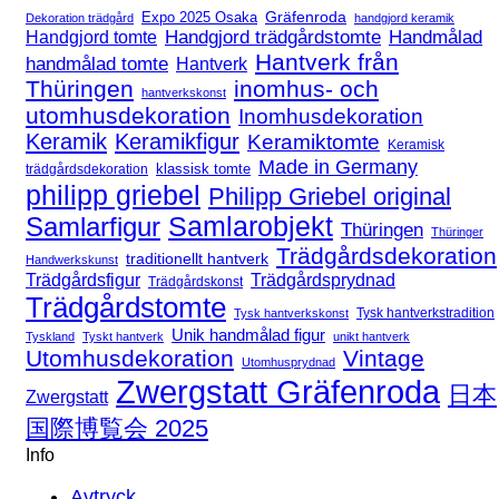
Expo 2025 Osaka
Gräfenroda
Dekoration trädgård
handgjord keramik
Handgjord trädgårdstomte
Handmålad
Handgjord tomte
Hantverk från
handmålad tomte
Hantverk
Thüringen
inomhus- och
hantverkskonst
utomhusdekoration
Inomhusdekoration
Keramik
Keramikfigur
Keramiktomte
Keramisk
Made in Germany
klassisk tomte
trädgårdsdekoration
philipp griebel
Philipp Griebel original
Samlarfigur
Samlarobjekt
Thüringen
Thüringer
Trädgårdsdekoration
traditionellt hantverk
Handwerkskunst
Trädgårdsfigur
Trädgårdsprydnad
Trädgårdskonst
Trädgårdstomte
Tysk hantverkstradition
Tysk hantverkskonst
Unik handmålad figur
Tyskland
Tyskt hantverk
unikt hantverk
Utomhusdekoration
Vintage
Utomhusprydnad
Zwergstatt Gräfenroda
日本
Zwergstatt
国際博覧会 2025
Info
Avtryck