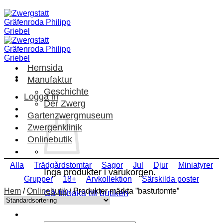
Skip
to
content
Hemsida
Manufaktur
Geschichte
Logga in
Der Zwerg
Gartenzwergmuseum
Zwergenklinik
Onlinebutik
Alla
Trädgårdstomtar
Sagor
Jul
Djur
Miniatyrer
Inga produkter i varukorgen.
Grupper
18+
Arvkollektion
Särskilda poster
Hem
/
Onlinebutik
/
Produkter märkta ”bastutomte”
Gå tillbaka till butiken