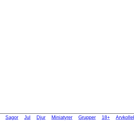
Sagor
Jul
Djur
Miniatyrer
Grupper
18+
Arvkolle