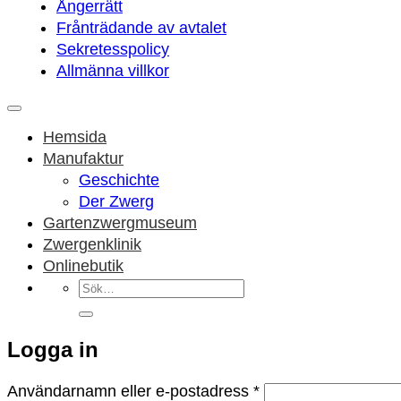
Ångerrätt
Frånträdande av avtalet
Sekretesspolicy
Allmänna villkor
Hemsida
Manufaktur
Geschichte
Der Zwerg
Gartenzwergmuseum
Zwergenklinik
Onlinebutik
Sök
efter:
Logga in
Obligatoriskt
Användarnamn eller e-postadress
*