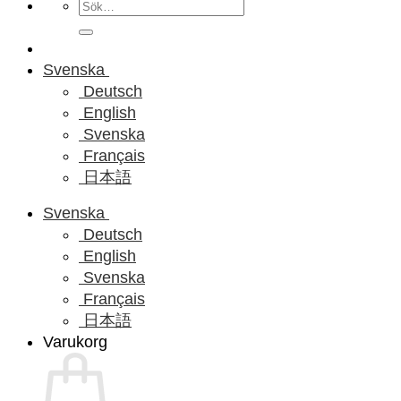
Sök
efter:
Svenska
Deutsch
English
Svenska
Français
日本語
Svenska
Deutsch
English
Svenska
Français
日本語
Varukorg