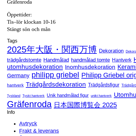
Gräfenroda
Öppettider:
Tis–lör klockan 10-16
Stängt sön och mån
Tags
2025年大阪・関西万博
Dekoration
Dekora
handmålad tomte
trädgårdstomte
Handmålad
Hantverk
utomhusdekoration
Keram
Inomhusdekoration
philipp griebel
Philipp Griebel ori
Germany
Trädgårdsdekoration
Trädgårdsfigur
hantverk
Trädgår
Utomhu
Unik handmålad figur
Tyskland
Tyskt hantverk
unikt hantverk
Gräfenroda
日本国際博覧会 2025
Info
Avtryck
Frakt & leverans