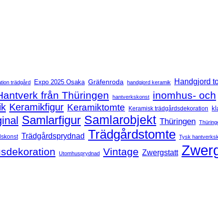
Handgjord t
Expo 2025 Osaka
Gräfenroda
tion trädgård
handgjord keramik
Hantverk från Thüringen
inomhus- och
hantverkskonst
ik
Keramikfigur
Keramiktomte
kl
Keramisk trädgårdsdekoration
Samlarfigur
Samlarobjekt
ginal
Thüringen
Thüring
Trädgårdstomte
Trädgårdsprydnad
dskonst
Tysk hantverks
Zwerg
sdekoration
Vintage
Zwergstatt
Utomhusprydnad