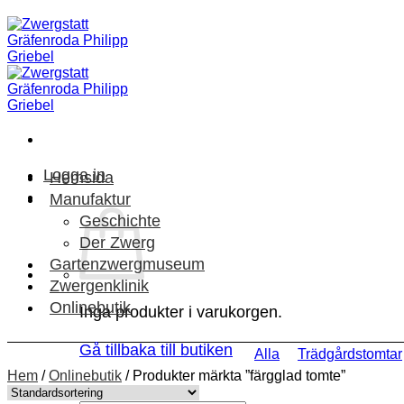
Skip
to
content
Logga in
Hemsida
Manufaktur
Geschichte
Der Zwerg
Gartenzwergmuseum
Zwergenklinik
Onlinebutik
Inga produkter i varukorgen.
Gå tillbaka till butiken
Alla
Trädgårdstomtar
Hem
/
Onlinebutik
/
Produkter märkta ”färgglad tomte”