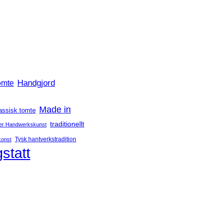
Handgjord
omte
Made in
assisk tomte
traditionellt
er Handwerkskunst
Tysk hantverkstradition
konst
statt