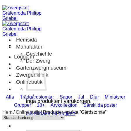
Skip
to
content
Hemsida
Manufaktur
Geschichte
Logga in
Der Zwerg
Gartenzwergmuseum
Zwergenklinik
Onlinebutik
Alla
Trädgårdstomtar
Sagor
Jul
Djur
Miniatyrer
Inga produkter i varukorgen.
Grupper
18+
Arvkollektion
Särskilda poster
Hem
/
Onlinebutik
/
Produkter märkta ”Gårdstomte”
Gå tillbaka till butiken