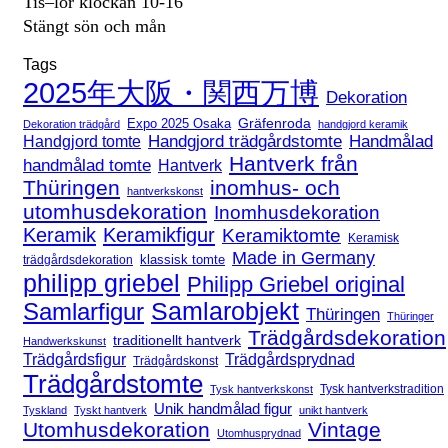
Tis–lör klockan 10-16
Stängt sön och mån
Tags
2025年大阪・関西万博
Dekoration
Expo 2025 Osaka
Gräfenroda
Dekoration trädgård
handgjord keramik
Handgjord trädgårdstomte
Handmålad
Handgjord tomte
Hantverk från
handmålad tomte
Hantverk
Thüringen
inomhus- och
hantverkskonst
utomhusdekoration
Inomhusdekoration
Keramik
Keramikfigur
Keramiktomte
Keramisk
Made in Germany
klassisk tomte
trädgårdsdekoration
philipp griebel
Philipp Griebel original
Samlarfigur
Samlarobjekt
Thüringen
Thüringer
Trädgårdsdekoration
traditionellt hantverk
Handwerkskunst
Trädgårdsfigur
Trädgårdsprydnad
Trädgårdskonst
Trädgårdstomte
Tysk hantverkstradition
Tysk hantverkskonst
Unik handmålad figur
Tyskland
Tyskt hantverk
unikt hantverk
Utomhusdekoration
Vintage
Utomhusprydnad