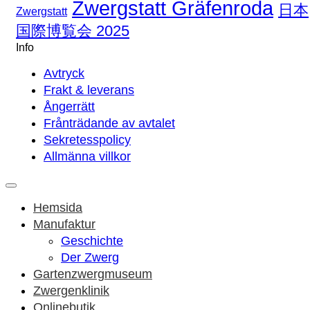
Zwergstatt Gräfenroda
日本
Zwergstatt
国際博覧会 2025
Info
Avtryck
Frakt & leverans
Ångerrätt
Frånträdande av avtalet
Sekretesspolicy
Allmänna villkor
Hemsida
Manufaktur
Geschichte
Der Zwerg
Gartenzwergmuseum
Zwergenklinik
Onlinebutik