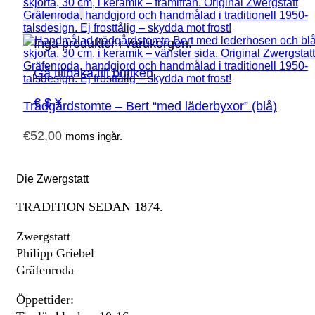
Inga produkter i varukorgen.
Gå tillbaka till butiken
€ $ ¥
Trädgårdstomte – Bert “med läderbyxor” (blå)
€
52,00
moms ingår.
Die Zwergstatt
TRADITION SEDAN 1874.
Zwergstatt
Philipp Griebel
Gräfenroda
Öppettider: