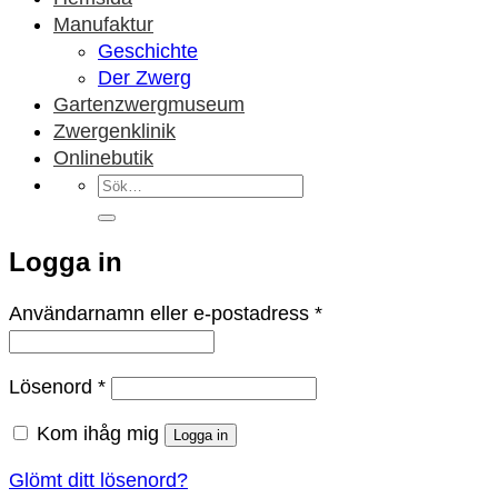
Manufaktur
Geschichte
Der Zwerg
Gartenzwergmuseum
Zwergenklinik
Onlinebutik
Sök
efter:
Logga in
Obligatoriskt
Användarnamn eller e-postadress
*
Obligatoriskt
Lösenord
*
Kom ihåg mig
Logga in
Glömt ditt lösenord?