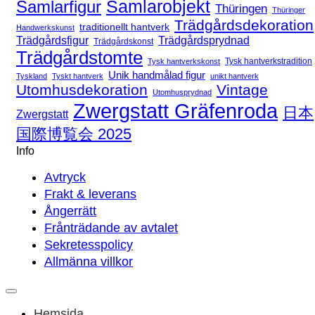
Samlarfigur
Samlarobjekt
Thüringen
Thüringer
Trädgårdsdekoration
traditionellt hantverk
Handwerkskunst
Trädgårdsfigur
Trädgårdsprydnad
Trädgårdskonst
Trädgårdstomte
Tysk hantverkstradition
Tysk hantverkskonst
Unik handmålad figur
Tyskland
Tyskt hantverk
unikt hantverk
Utomhusdekoration
Vintage
Utomhusprydnad
Zwergstatt Gräfenroda
日本
Zwergstatt
国際博覧会 2025
Info
Avtryck
Frakt & leverans
Ångerrätt
Frånträdande av avtalet
Sekretesspolicy
Allmänna villkor
Hemsida