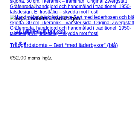
Inga produkter i varukorgen.
Gå tillbaka till butiken
€ $ ¥
Trädgårdstomte – Bert “med läderbyxor” (blå)
€
52,00
moms ingår.