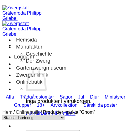
Skip
to
content
Hemsida
Manufaktur
Geschichte
Logga in
Der Zwerg
Gartenzwergmuseum
Zwergenklinik
Onlinebutik
Alla
Trädgårdstomtar
Sagor
Jul
Djur
Miniatyrer
Inga produkter i varukorgen.
Grupper
18+
Arvkollektion
Särskilda poster
Hem
/
Onlinebutik
/
Produkter märkta ”Gnom”
Gå tillbaka till butiken