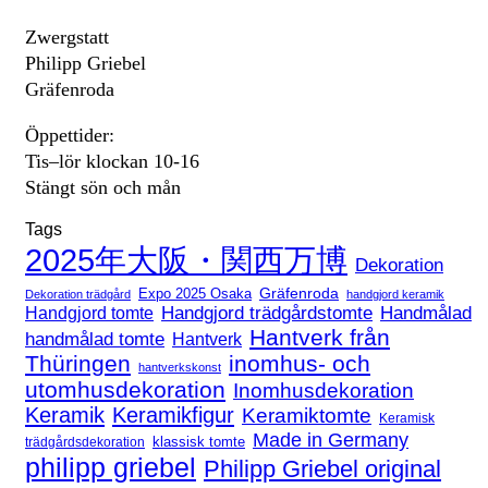
Zwergstatt
Philipp Griebel
Gräfenroda
Öppettider:
Tis–lör klockan 10-16
Stängt sön och mån
Tags
2025年大阪・関西万博
Dekoration
Expo 2025 Osaka
Gräfenroda
Dekoration trädgård
handgjord keramik
Handgjord trädgårdstomte
Handmålad
Handgjord tomte
Hantverk från
handmålad tomte
Hantverk
Thüringen
inomhus- och
hantverkskonst
utomhusdekoration
Inomhusdekoration
Keramik
Keramikfigur
Keramiktomte
Keramisk
Made in Germany
klassisk tomte
trädgårdsdekoration
philipp griebel
Philipp Griebel original