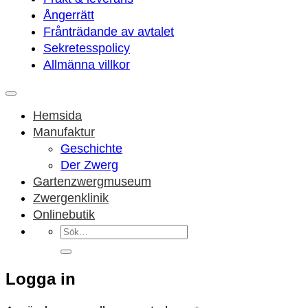
Ångerrätt
Frånträdande av avtalet
Sekretesspolicy
Allmänna villkor
Hemsida
Manufaktur
Geschichte
Der Zwerg
Gartenzwergmuseum
Zwergenklinik
Onlinebutik
Sök
efter:
Logga in