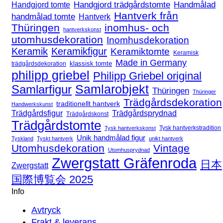
Handgjord trädgårdstomte
Handmålad
Handgjord tomte
Hantverk från
handmålad tomte
Hantverk
Thüringen
inomhus- och
hantverkskonst
utomhusdekoration
Inomhusdekoration
Keramik
Keramikfigur
Keramiktomte
Keramisk
Made in Germany
klassisk tomte
trädgårdsdekoration
philipp griebel
Philipp Griebel original
Samlarfigur
Samlarobjekt
Thüringen
Thüringer
Trädgårdsdekoration
traditionellt hantverk
Handwerkskunst
Trädgårdsfigur
Trädgårdsprydnad
Trädgårdskonst
Trädgårdstomte
Tysk hantverkstradition
Tysk hantverkskonst
Unik handmålad figur
Tyskland
Tyskt hantverk
unikt hantverk
Utomhusdekoration
Vintage
Utomhusprydnad
Zwergstatt Gräfenroda
日本
Zwergstatt
国際博覧会 2025
Info
Avtryck
Frakt & leverans