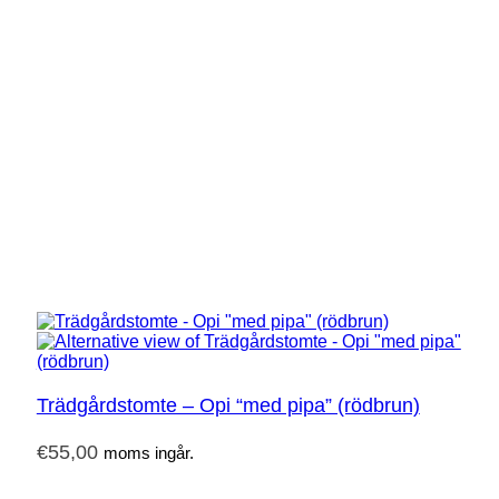
Trädgårdstomte – Opi “med pipa” (rödbrun)
€
55,00
moms ingår.