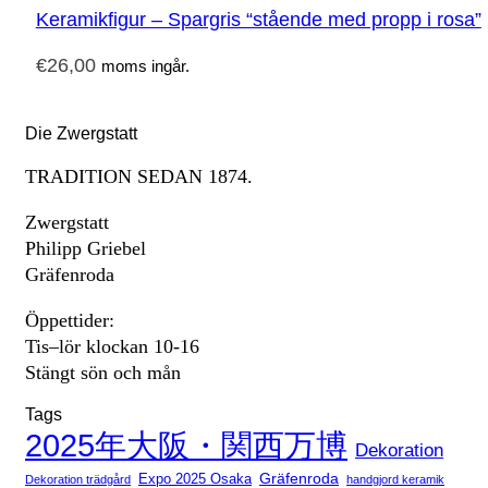
Keramikfigur – Spargris “stående med propp i rosa”
€
26,00
moms ingår.
Die Zwergstatt
TRADITION SEDAN 1874.
Zwergstatt
Philipp Griebel
Gräfenroda
Öppettider:
Tis–lör klockan 10-16
Stängt sön och mån
Tags
2025年大阪・関西万博
Dekoration
Expo 2025 Osaka
Gräfenroda
Dekoration trädgård
handgjord keramik