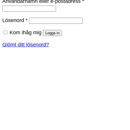
Obligatoriskt
Användarnamn eller e-postadress
*
Obligatoriskt
Lösenord
*
Kom ihåg mig
Logga in
Glömt ditt lösenord?