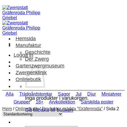
Skip
to
content
Hemsida
Manufaktur
Geschichte
Logga in
Der Zwerg
Gartenzwergmuseum
Zwergenklinik
Onlinebutik
Alla
Trädgårdstomtar
Sagor
Jul
Djur
Miniatyrer
Inga produkter i varukorgen.
Grupper
18+
Arvkollektion
Särskilda poster
Hem
/
Onlinebutik
/
Produkter märkta ”Gräfenroda”
/
Sida 2
Gå tillbaka till butiken