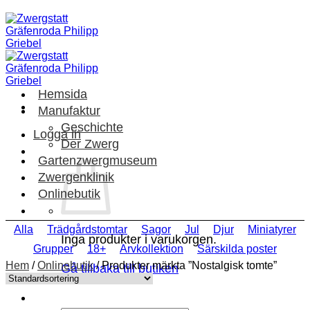
Skip
to
content
Hemsida
Manufaktur
Geschichte
Logga in
Der Zwerg
Gartenzwergmuseum
Zwergenklinik
Onlinebutik
Alla
Trädgårdstomtar
Sagor
Jul
Djur
Miniatyrer
Inga produkter i varukorgen.
Grupper
18+
Arvkollektion
Särskilda poster
Hem
/
Onlinebutik
/
Produkter märkta ”Nostalgisk tomte”
Gå tillbaka till butiken