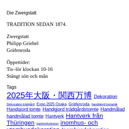
Die Zwergstatt
TRADITION SEDAN 1874.
Zwergstatt
Philipp Griebel
Gräfenroda
Öppettider:
Tis–lör klockan 10-16
Stängt sön och mån
Tags
2025年大阪・関西万博
Dekoration
Expo 2025 Osaka
Gräfenroda
Dekoration trädgård
handgjord keramik
Handgjord trädgårdstomte
Handmålad
Handgjord tomte
Hantverk från
handmålad tomte
Hantverk
Thüringen
inomhus- och
hantverkskonst