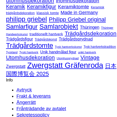
utomhusdekoration
Inomhusdekoration
Keramik
Keramikfigur
Keramiktomte
Keramisk
Made in Germany
klassisk tomte
trädgårdsdekoration
philipp griebel
Philipp Griebel original
Samlarfigur
Samlarobjekt
Thüringen
Thüringer
Trädgårdsdekoration
traditionellt hantverk
Handwerkskunst
Trädgårdsfigur
Trädgårdsprydnad
Trädgårdskonst
Trädgårdstomte
Tysk hantverkstradition
Tysk hantverkskonst
Unik handmålad figur
Tyskland
Tyskt hantverk
unikt hantverk
Utomhusdekoration
Vintage
Utomhusprydnad
Zwergstatt Gräfenroda
日本
Zwergstatt
国際博覧会 2025
Info
Avtryck
Frakt & leverans
Ångerrätt
Frånträdande av avtalet
Sekretesspolicy