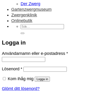
Der Zwerg
Gartenzwergmuseum
Zwergenklinik
Onlinebutik
Sök
efter:
Logga in
Obligatoriskt
Användarnamn eller e-postadress
*
Obligatoriskt
Lösenord
*
Kom ihåg mig
Logga in
Glömt ditt lösenord?