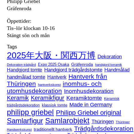
Philipp Griebel
Gräfenroda
Öppettider:
Tis–lör klockan 10-16
Stängt sön och mån
Tags
2025年大阪・関西万博
Dekoration
Expo 2025 Osaka
Gräfenroda
Dekoration trädgård
handgjord keramik
Handgjord trädgårdstomte
Handmålad
Handgjord tomte
Hantverk från
handmålad tomte
Hantverk
Thüringen
inomhus- och
hantverkskonst
utomhusdekoration
Inomhusdekoration
Keramik
Keramikfigur
Keramiktomte
Keramisk
Made in Germany
klassisk tomte
trädgårdsdekoration
philipp griebel
Philipp Griebel original
Samlarfigur
Samlarobjekt
Thüringen
Thüringer
Trädgårdsdekoration
traditionellt hantverk
Handwerkskunst