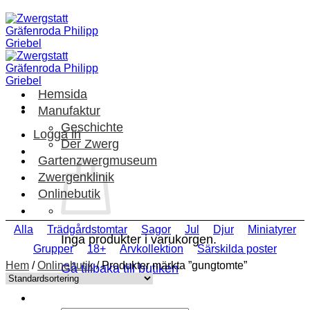
Skip
to
content
Hemsida
Manufaktur
Geschichte
Logga in
Der Zwerg
Gartenzwergmuseum
Zwergenklinik
Onlinebutik
Alla
Trädgårdstomtar
Sagor
Jul
Djur
Miniatyrer
Inga produkter i varukorgen.
Grupper
18+
Arvkollektion
Särskilda poster
Hem
/
Onlinebutik
/
Produkter märkta ”gungtomte”
Gå tillbaka till butiken