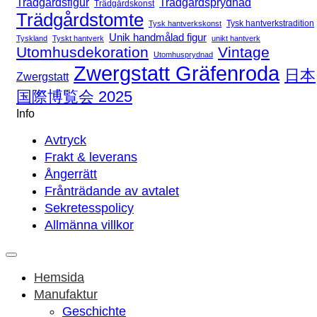
Trädgårdsfigur
Trädgårdsprydnad
Trädgårdskonst
Trädgårdstomte
Tysk hantverkstradition
Tysk hantverkskonst
Unik handmålad figur
Tyskland
Tyskt hantverk
unikt hantverk
Utomhusdekoration
Vintage
Utomhusprydnad
Zwergstatt Gräfenroda
日本
Zwergstatt
国際博覧会 2025
Info
Avtryck
Frakt & leverans
Ångerrätt
Frånträdande av avtalet
Sekretesspolicy
Allmänna villkor
Hemsida
Manufaktur
Geschichte