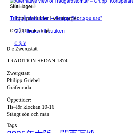
Slut i lager
Trädgårdstomtar – Grupp “Kortspelare”
Inga produkter i varukorgen.
€
72,00
Gå tillbaka till butiken
moms ingår.
€ $ ¥
Die Zwergstatt
TRADITION SEDAN 1874.
Zwergstatt
Philipp Griebel
Gräfenroda
Öppettider:
Tis–lör klockan 10-16
Stängt sön och mån
Tags