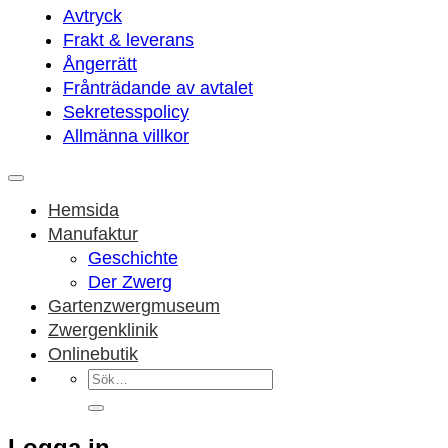
Avtryck
Frakt & leverans
Ångerrätt
Frånträdande av avtalet
Sekretesspolicy
Allmänna villkor
Hemsida
Manufaktur
Geschichte
Der Zwerg
Gartenzwergmuseum
Zwergenklinik
Onlinebutik
Sök
efter:
Logga in