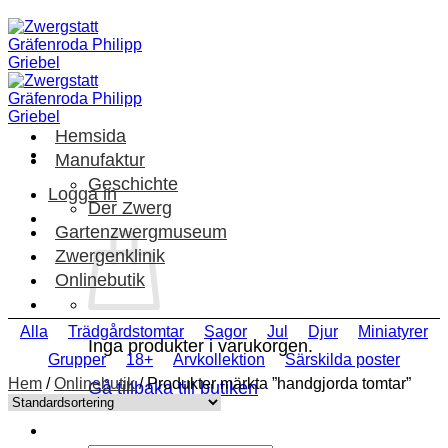
Skip
to
content
Hemsida
Manufaktur
Geschichte
Logga in
Der Zwerg
Gartenzwergmuseum
Zwergenklinik
Onlinebutik
Alla
Trädgårdstomtar
Sagor
Jul
Djur
Miniatyrer
Inga produkter i varukorgen.
Grupper
18+
Arvkollektion
Särskilda poster
Hem
/
Onlinebutik
/
Produkter märkta ”handgjorda tomtar”
Gå tillbaka till butiken