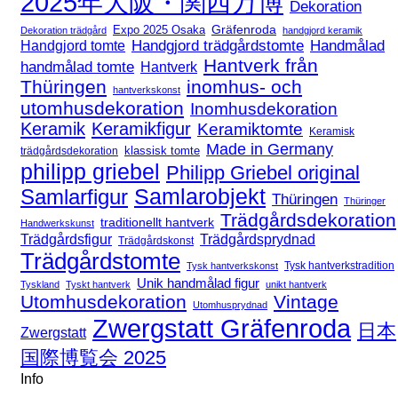
2025年大阪・関西万博
Dekoration
Expo 2025 Osaka
Gräfenroda
Dekoration trädgård
handgjord keramik
Handgjord trädgårdstomte
Handmålad
Handgjord tomte
Hantverk från
handmålad tomte
Hantverk
Thüringen
inomhus- och
hantverkskonst
utomhusdekoration
Inomhusdekoration
Keramik
Keramikfigur
Keramiktomte
Keramisk
Made in Germany
klassisk tomte
trädgårdsdekoration
philipp griebel
Philipp Griebel original
Samlarfigur
Samlarobjekt
Thüringen
Thüringer
Trädgårdsdekoration
traditionellt hantverk
Handwerkskunst
Trädgårdsfigur
Trädgårdsprydnad
Trädgårdskonst
Trädgårdstomte
Tysk hantverkstradition
Tysk hantverkskonst
Unik handmålad figur
Tyskland
Tyskt hantverk
unikt hantverk
Utomhusdekoration
Vintage
Utomhusprydnad
Zwergstatt Gräfenroda
日本
Zwergstatt
国際博覧会 2025
Info