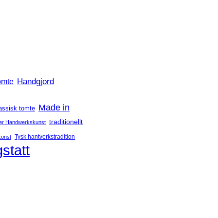
Handgjord
omte
Made in
assisk tomte
traditionellt
er Handwerkskunst
Tysk hantverkstradition
konst
statt