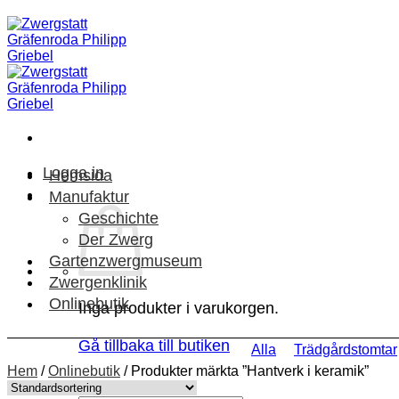
Skip
to
content
Logga in
Hemsida
Manufaktur
Geschichte
Der Zwerg
Gartenzwergmuseum
Zwergenklinik
Onlinebutik
Inga produkter i varukorgen.
Gå tillbaka till butiken
Alla
Trädgårdstomtar
Hem
/
Onlinebutik
/
Produkter märkta ”Hantverk i keramik”