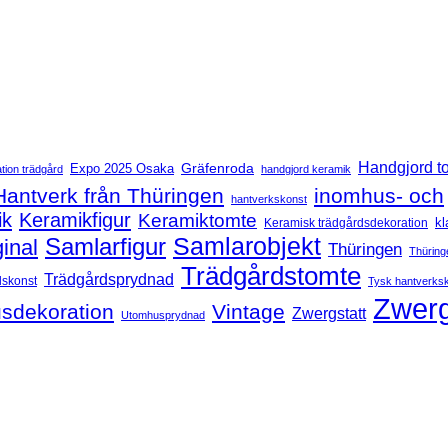
Handgjord t
Expo 2025 Osaka
Gräfenroda
tion trädgård
handgjord keramik
Hantverk från Thüringen
inomhus- och
hantverkskonst
ik
Keramikfigur
Keramiktomte
kl
Keramisk trädgårdsdekoration
Samlarfigur
Samlarobjekt
ginal
Thüringen
Thüring
Trädgårdstomte
Trädgårdsprydnad
dskonst
Tysk hantverks
Zwerg
sdekoration
Vintage
Zwergstatt
Utomhusprydnad