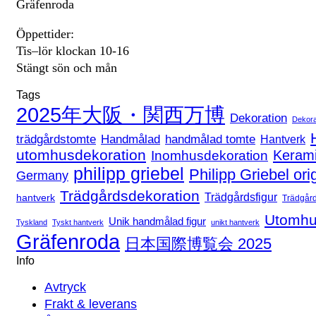
Gräfenroda
Öppettider:
Tis–lör klockan 10-16
Stängt sön och mån
Tags
2025年大阪・関西万博
Dekoration
Dekora
handmålad tomte
trädgårdstomte
Handmålad
Hantverk
utomhusdekoration
Keram
Inomhusdekoration
philipp griebel
Philipp Griebel ori
Germany
Trädgårdsdekoration
Trädgårdsfigur
hantverk
Trädgår
Utomhu
Unik handmålad figur
Tyskland
Tyskt hantverk
unikt hantverk
Gräfenroda
日本国際博覧会 2025
Info
Avtryck
Frakt & leverans