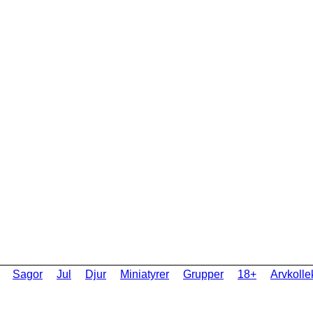
Sagor
Jul
Djur
Miniatyrer
Grupper
18+
Arvkolle