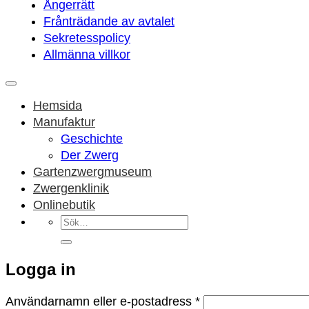
Ångerrätt
Frånträdande av avtalet
Sekretesspolicy
Allmänna villkor
Hemsida
Manufaktur
Geschichte
Der Zwerg
Gartenzwergmuseum
Zwergenklinik
Onlinebutik
Sök
efter:
Logga in
Obligatoriskt
Användarnamn eller e-postadress
*