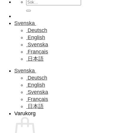
Sök
efter:
Svenska
Deutsch
English
Svenska
Français
日本語
Svenska
Deutsch
English
Svenska
Français
日本語
Varukorg