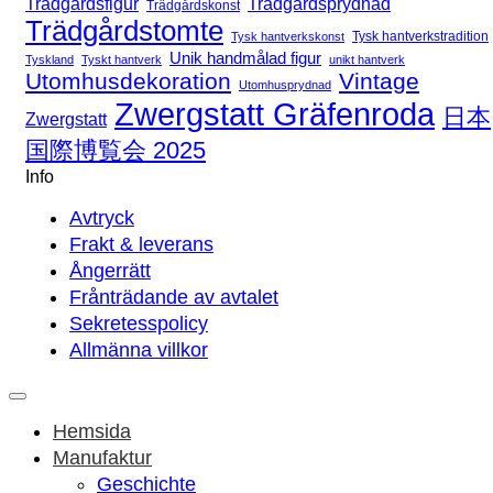
Trädgårdsfigur
Trädgårdsprydnad
Trädgårdskonst
Trädgårdstomte
Tysk hantverkstradition
Tysk hantverkskonst
Unik handmålad figur
Tyskland
Tyskt hantverk
unikt hantverk
Utomhusdekoration
Vintage
Utomhusprydnad
Zwergstatt Gräfenroda
日本
Zwergstatt
国際博覧会 2025
Info
Avtryck
Frakt & leverans
Ångerrätt
Frånträdande av avtalet
Sekretesspolicy
Allmänna villkor
Hemsida
Manufaktur
Geschichte