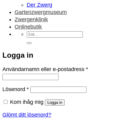
Der Zwerg
Gartenzwergmuseum
Zwergenklinik
Onlinebutik
Sök
efter:
Logga in
Obligatoriskt
Användarnamn eller e-postadress
*
Obligatoriskt
Lösenord
*
Kom ihåg mig
Logga in
Glömt ditt lösenord?