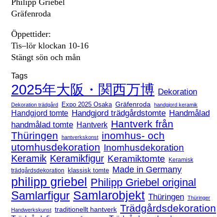
Philipp Griebel
Gräfenroda
Öppettider:
Tis–lör klockan 10-16
Stängt sön och mån
Tags
2025年大阪・関西万博
Dekoration
Expo 2025 Osaka
Gräfenroda
Dekoration trädgård
handgjord keramik
Handgjord trädgårdstomte
Handmålad
Handgjord tomte
Hantverk från
handmålad tomte
Hantverk
Thüringen
inomhus- och
hantverkskonst
utomhusdekoration
Inomhusdekoration
Keramik
Keramikfigur
Keramiktomte
Keramisk
Made in Germany
klassisk tomte
trädgårdsdekoration
philipp griebel
Philipp Griebel original
Samlarfigur
Samlarobjekt
Thüringen
Thüringer
Trädgårdsdekoration
traditionellt hantverk
Handwerkskunst