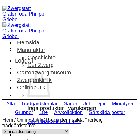
Skip
to
content
Hemsida
Manufaktur
Geschichte
Logga in
Der Zwerg
Gartenzwergmuseum
Zwergenklinik
Onlinebutik
Alla
Trädgårdstomtar
Sagor
Jul
Djur
Miniatyrer
Inga produkter i varukorgen.
Grupper
18+
Arvkollektion
Särskilda poster
Hem
/
Onlinebutik
/
Produkter märkta ”hertwig
Gå tillbaka till butiken
trädgårdstomte”