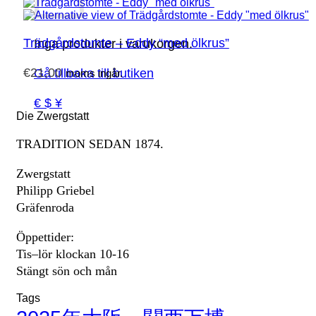
Trädgårdstomte – Eddy “med ölkrus”
Inga produkter i varukorgen.
€
21,00
Gå tillbaka till butiken
moms ingår.
€ $ ¥
Die Zwergstatt
TRADITION SEDAN 1874.
Zwergstatt
Philipp Griebel
Gräfenroda
Öppettider:
Tis–lör klockan 10-16
Stängt sön och mån
Tags