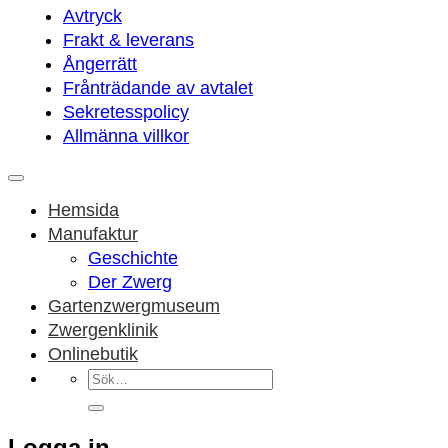
Avtryck
Frakt & leverans
Ångerrätt
Frånträdande av avtalet
Sekretesspolicy
Allmänna villkor
Hemsida
Manufaktur
Geschichte
Der Zwerg
Gartenzwergmuseum
Zwergenklinik
Onlinebutik
Sök
efter:
Logga in