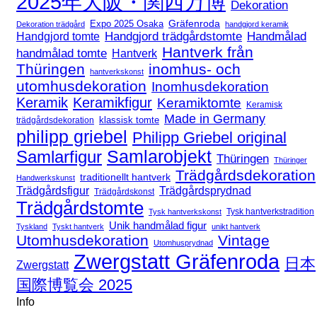
2025年大阪・関西万博
Dekoration
Expo 2025 Osaka
Gräfenroda
Dekoration trädgård
handgjord keramik
Handgjord trädgårdstomte
Handmålad
Handgjord tomte
Hantverk från
handmålad tomte
Hantverk
Thüringen
inomhus- och
hantverkskonst
utomhusdekoration
Inomhusdekoration
Keramik
Keramikfigur
Keramiktomte
Keramisk
Made in Germany
klassisk tomte
trädgårdsdekoration
philipp griebel
Philipp Griebel original
Samlarfigur
Samlarobjekt
Thüringen
Thüringer
Trädgårdsdekoration
traditionellt hantverk
Handwerkskunst
Trädgårdsfigur
Trädgårdsprydnad
Trädgårdskonst
Trädgårdstomte
Tysk hantverkstradition
Tysk hantverkskonst
Unik handmålad figur
Tyskland
Tyskt hantverk
unikt hantverk
Utomhusdekoration
Vintage
Utomhusprydnad
Zwergstatt Gräfenroda
日本
Zwergstatt
国際博覧会 2025
Info