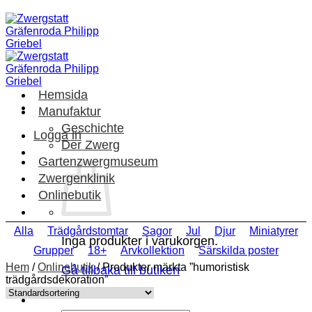
Skip
to
content
Hemsida
Manufaktur
Geschichte
Logga in
Der Zwerg
Gartenzwergmuseum
Zwergenklinik
Onlinebutik
Alla
Trädgårdstomtar
Sagor
Jul
Djur
Miniatyrer
Inga produkter i varukorgen.
Grupper
18+
Arvkollektion
Särskilda poster
Hem
/
Onlinebutik
/
Produkter märkta ”humoristisk
Gå tillbaka till butiken
trädgårdsdekoration”