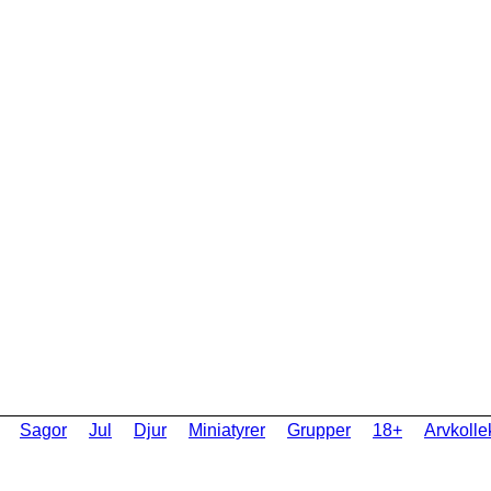
Sagor
Jul
Djur
Miniatyrer
Grupper
18+
Arvkolle