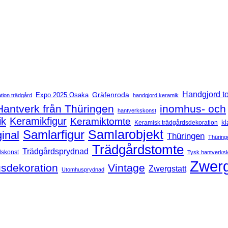
Handgjord t
Expo 2025 Osaka
Gräfenroda
tion trädgård
handgjord keramik
Hantverk från Thüringen
inomhus- och
hantverkskonst
ik
Keramikfigur
Keramiktomte
kl
Keramisk trädgårdsdekoration
Samlarfigur
Samlarobjekt
ginal
Thüringen
Thüring
Trädgårdstomte
Trädgårdsprydnad
dskonst
Tysk hantverks
Zwerg
sdekoration
Vintage
Zwergstatt
Utomhusprydnad