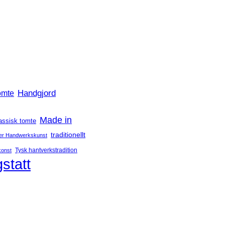
Handgjord
omte
Made in
assisk tomte
traditionellt
er Handwerkskunst
Tysk hantverkstradition
konst
statt