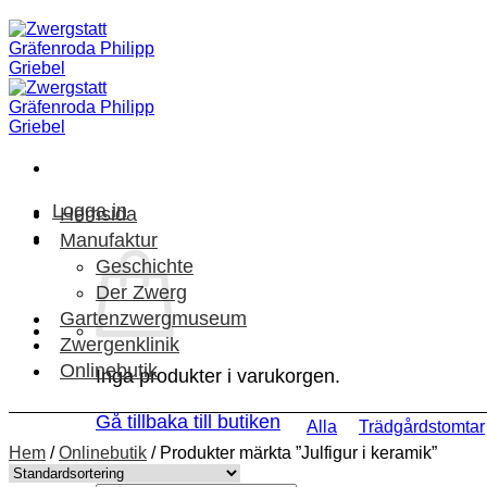
Skip
to
content
Logga in
Hemsida
Manufaktur
Geschichte
Der Zwerg
Gartenzwergmuseum
Zwergenklinik
Onlinebutik
Inga produkter i varukorgen.
Gå tillbaka till butiken
Alla
Trädgårdstomtar
Hem
/
Onlinebutik
/
Produkter märkta ”Julfigur i keramik”