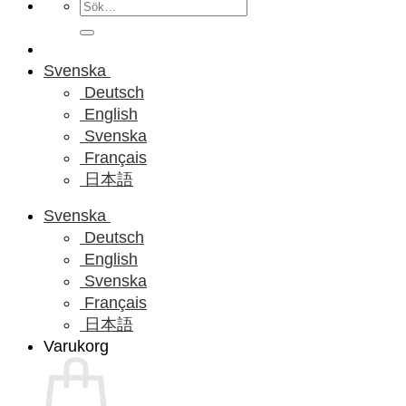
Sök
efter:
Svenska
Deutsch
English
Svenska
Français
日本語
Svenska
Deutsch
English
Svenska
Français
日本語
Varukorg