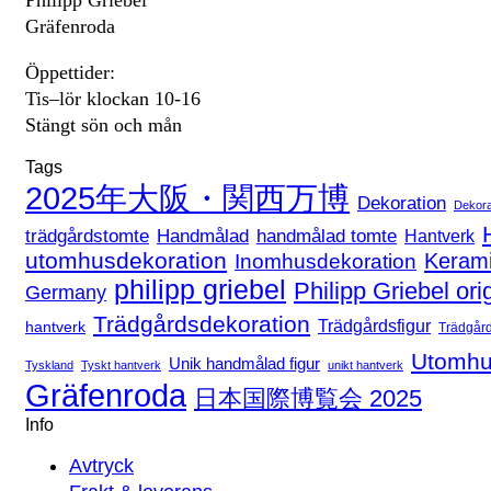
Gräfenroda
Öppettider:
Tis–lör klockan 10-16
Stängt sön och mån
Tags
2025年大阪・関西万博
Dekoration
Dekora
handmålad tomte
trädgårdstomte
Handmålad
Hantverk
utomhusdekoration
Keram
Inomhusdekoration
philipp griebel
Philipp Griebel ori
Germany
Trädgårdsdekoration
Trädgårdsfigur
hantverk
Trädgår
Utomhu
Unik handmålad figur
Tyskland
Tyskt hantverk
unikt hantverk
Gräfenroda
日本国際博覧会 2025
Info
Avtryck