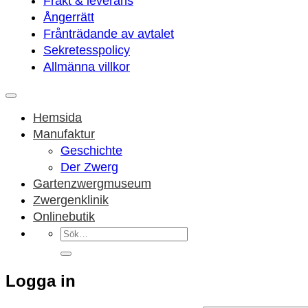
Frakt & leverans
Ångerrätt
Frånträdande av avtalet
Sekretesspolicy
Allmänna villkor
Hemsida
Manufaktur
Geschichte
Der Zwerg
Gartenzwergmuseum
Zwergenklinik
Onlinebutik
Sök
efter:
Logga in