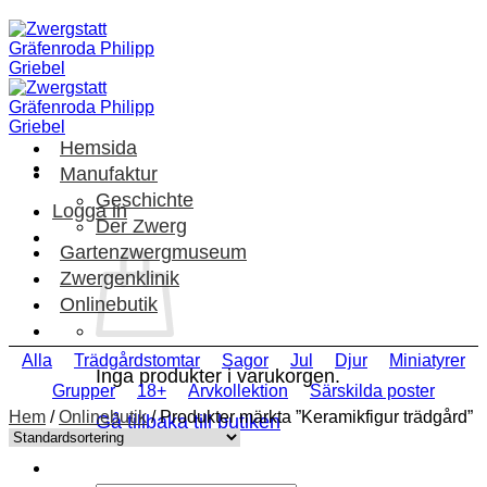
Skip
to
content
Hemsida
Manufaktur
Geschichte
Logga in
Der Zwerg
Gartenzwergmuseum
Zwergenklinik
Onlinebutik
Alla
Trädgårdstomtar
Sagor
Jul
Djur
Miniatyrer
Inga produkter i varukorgen.
Grupper
18+
Arvkollektion
Särskilda poster
Hem
/
Onlinebutik
/
Produkter märkta ”Keramikfigur trädgård”
Gå tillbaka till butiken