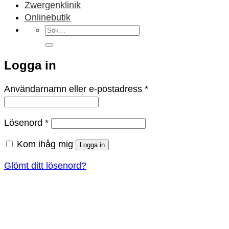
Zwergenklinik
Onlinebutik
Sök
efter:
Logga in
Obligatoriskt
Användarnamn eller e-postadress
*
Obligatoriskt
Lösenord
*
Kom ihåg mig
Logga in
Glömt ditt lösenord?