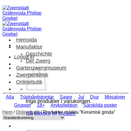
Skip
to
content
Hemsida
Manufaktur
Geschichte
Logga in
Der Zwerg
Gartenzwergmuseum
Zwergenklinik
Onlinebutik
Alla
Trädgårdstomtar
Sagor
Jul
Djur
Miniatyrer
Inga produkter i varukorgen.
Grupper
18+
Arvkollektion
Särskilda poster
Hem
/
Onlinebutik
/
Produkter märkta ”Keramisk groda”
Gå tillbaka till butiken