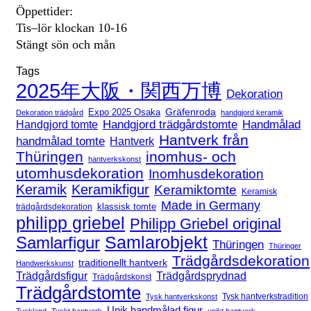
Öppettider:
Tis–lör klockan 10-16
Stängt sön och mån
Tags
2025年大阪・関西万博
Dekoration
Expo 2025 Osaka
Gräfenroda
Dekoration trädgård
handgjord keramik
Handgjord trädgårdstomte
Handmålad
Handgjord tomte
Hantverk från
handmålad tomte
Hantverk
Thüringen
inomhus- och
hantverkskonst
utomhusdekoration
Inomhusdekoration
Keramik
Keramikfigur
Keramiktomte
Keramisk
Made in Germany
klassisk tomte
trädgårdsdekoration
philipp griebel
Philipp Griebel original
Samlarfigur
Samlarobjekt
Thüringen
Thüringer
Trädgårdsdekoration
traditionellt hantverk
Handwerkskunst
Trädgårdsfigur
Trädgårdsprydnad
Trädgårdskonst
Trädgårdstomte
Tysk hantverkstradition
Tysk hantverkskonst
Unik handmålad figur
Tyskland
Tyskt hantverk
unikt hantverk