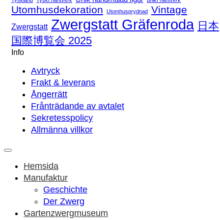
Utomhusdekoration
Vintage
Utomhusprydnad
Zwergstatt Gräfenroda
日本
Zwergstatt
国際博覧会 2025
Info
Avtryck
Frakt & leverans
Ångerrätt
Frånträdande av avtalet
Sekretesspolicy
Allmänna villkor
Hemsida
Manufaktur
Geschichte
Der Zwerg
Gartenzwergmuseum