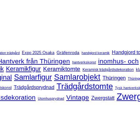
Handgjord t
Expo 2025 Osaka
Gräfenroda
tion trädgård
handgjord keramik
Hantverk från Thüringen
inomhus- och
hantverkskonst
ik
Keramikfigur
Keramiktomte
kl
Keramisk trädgårdsdekoration
Samlarfigur
Samlarobjekt
ginal
Thüringen
Thüring
Trädgårdstomte
Trädgårdsprydnad
dskonst
Tysk hantverks
Zwerg
sdekoration
Vintage
Zwergstatt
Utomhusprydnad