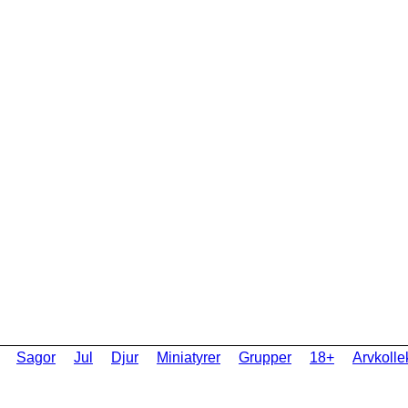
Sagor
Jul
Djur
Miniatyrer
Grupper
18+
Arvkolle