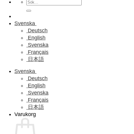
Sök
efter:
Svenska
Deutsch
English
Svenska
Français
日本語
Svenska
Deutsch
English
Svenska
Français
日本語
Varukorg