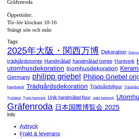
Gräfenroda
Öppettider:
Tis–lör klockan 10-16
Stängt sön och mån
Tags
2025年大阪・関西万博
Dekoration
Dekora
handmålad tomte
trädgårdstomte
Handmålad
Hantverk
utomhusdekoration
Keram
Inomhusdekoration
philipp griebel
Philipp Griebel ori
Germany
Trädgårdsdekoration
Trädgårdsfigur
hantverk
Trädgår
Utomhu
Unik handmålad figur
Tyskland
Tyskt hantverk
unikt hantverk
Gräfenroda
日本国際博覧会 2025
Info
Avtryck
Frakt & leverans