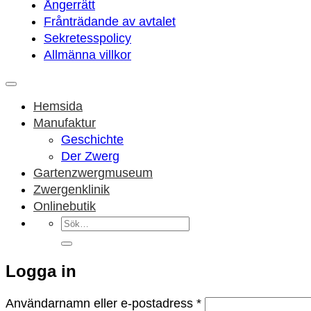
Ångerrätt
Frånträdande av avtalet
Sekretesspolicy
Allmänna villkor
Hemsida
Manufaktur
Geschichte
Der Zwerg
Gartenzwergmuseum
Zwergenklinik
Onlinebutik
Sök
efter:
Logga in
Obligatoriskt
Användarnamn eller e-postadress
*