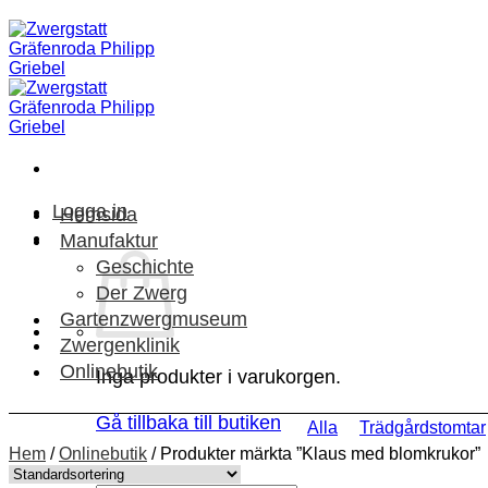
Skip
to
content
Logga in
Hemsida
Manufaktur
Geschichte
Der Zwerg
Gartenzwergmuseum
Zwergenklinik
Onlinebutik
Inga produkter i varukorgen.
Gå tillbaka till butiken
Alla
Trädgårdstomtar
Hem
/
Onlinebutik
/
Produkter märkta ”Klaus med blomkrukor”