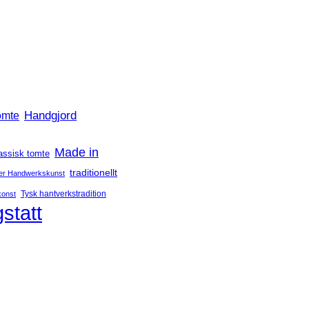
Handgjord
omte
Made in
assisk tomte
traditionellt
er Handwerkskunst
Tysk hantverkstradition
konst
statt