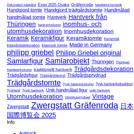
Expo 2025 Osaka
Gräfenroda
Dekoration trädgård
handgjord keramik
Handgjord trädgårdstomte
Handmålad
Handgjord tomte
Hantverk från
handmålad tomte
Hantverk
Thüringen
inomhus- och
hantverkskonst
utomhusdekoration
Inomhusdekoration
Keramik
Keramikfigur
Keramiktomte
Keramisk
Made in Germany
klassisk tomte
trädgårdsdekoration
philipp griebel
Philipp Griebel original
Samlarfigur
Samlarobjekt
Thüringen
Thüringer
Trädgårdsdekoration
traditionellt hantverk
Handwerkskunst
Trädgårdsfigur
Trädgårdsprydnad
Trädgårdskonst
Trädgårdstomte
Tysk hantverkstradition
Tysk hantverkskonst
Unik handmålad figur
Tyskland
Tyskt hantverk
unikt hantverk
Utomhusdekoration
Vintage
Utomhusprydnad
Zwergstatt Gräfenroda
日本
Zwergstatt
国際博覧会 2025
Info
Avtryck