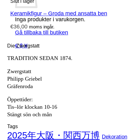
Slut i lager
Keramikfigur – Groda med ansatta ben
Inga produkter i varukorgen.
€
36,00
moms ingår.
Gå tillbaka till butiken
€ $ ¥
Die Zwergstatt
TRADITION SEDAN 1874.
Zwergstatt
Philipp Griebel
Gräfenroda
Öppettider:
Tis–lör klockan 10-16
Stängt sön och mån
Tags
2025年大阪・関西万博
Dekoration