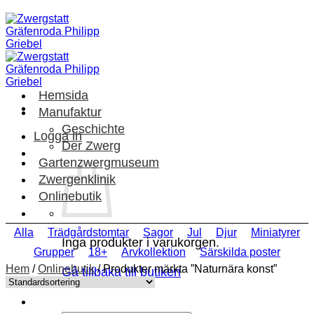
Skip
to
content
Hemsida
Manufaktur
Geschichte
Logga in
Der Zwerg
Gartenzwergmuseum
Zwergenklinik
Onlinebutik
Alla
Trädgårdstomtar
Sagor
Jul
Djur
Miniatyrer
Inga produkter i varukorgen.
Grupper
18+
Arvkollektion
Särskilda poster
Hem
/
Onlinebutik
/
Produkter märkta ”Naturnära konst”
Gå tillbaka till butiken