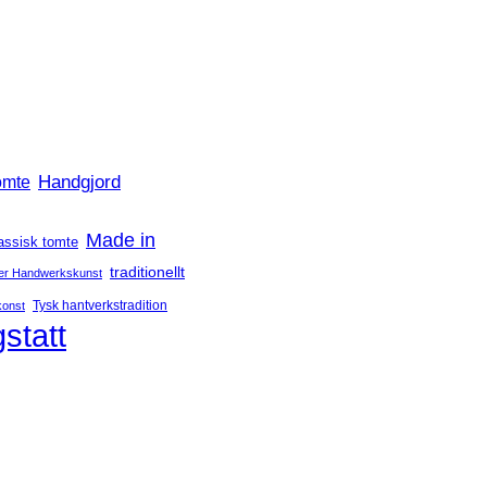
Handgjord
omte
Made in
assisk tomte
traditionellt
er Handwerkskunst
Tysk hantverkstradition
konst
statt