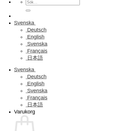
Sök
efter:
Svenska
Deutsch
English
Svenska
Français
日本語
Svenska
Deutsch
English
Svenska
Français
日本語
Varukorg