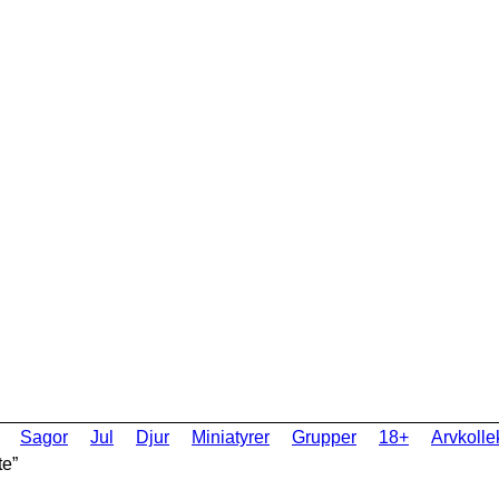
Sagor
Jul
Djur
Miniatyrer
Grupper
18+
Arvkolle
te”