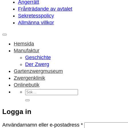
Ångerrätt
Frånträdande av avtalet
Sekretesspolicy
Allmänna villkor
Hemsida
Manufaktur
Geschichte
Der Zwerg
Gartenzwergmuseum
Zwergenklinik
Onlinebutik
Sök
efter:
Logga in
Obligatoriskt
Användarnamn eller e-postadress
*