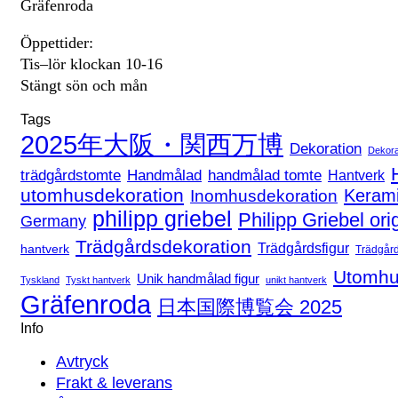
Gräfenroda
Öppettider:
Tis–lör klockan 10-16
Stängt sön och mån
Tags
2025年大阪・関西万博
Dekoration
Dekora
handmålad tomte
trädgårdstomte
Handmålad
Hantverk
utomhusdekoration
Keram
Inomhusdekoration
philipp griebel
Philipp Griebel ori
Germany
Trädgårdsdekoration
Trädgårdsfigur
hantverk
Trädgår
Utomhu
Unik handmålad figur
Tyskland
Tyskt hantverk
unikt hantverk
Gräfenroda
日本国際博覧会 2025
Info
Avtryck
Frakt & leverans