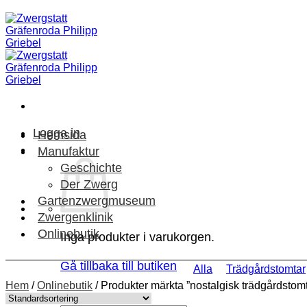
Skip
to
content
Logga in
Hemsida
Manufaktur
Geschichte
Der Zwerg
Gartenzwergmuseum
Zwergenklinik
Onlinebutik
Inga produkter i varukorgen.
Gå tillbaka till butiken
Alla
Trädgårdstomtar
Hem
/
Onlinebutik
/
Produkter märkta ”nostalgisk trädgårdstom