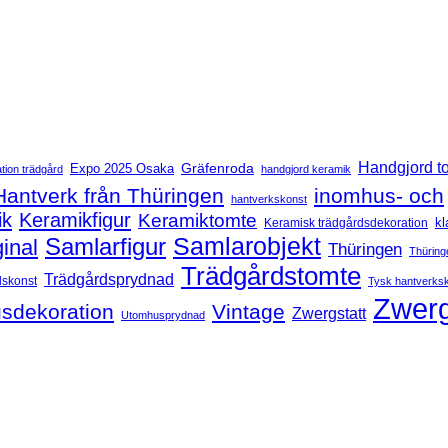
Handgjord t
Expo 2025 Osaka
Gräfenroda
tion trädgård
handgjord keramik
Hantverk från Thüringen
inomhus- och
hantverkskonst
ik
Keramikfigur
Keramiktomte
kl
Keramisk trädgårdsdekoration
Samlarfigur
Samlarobjekt
ginal
Thüringen
Thüring
Trädgårdstomte
Trädgårdsprydnad
dskonst
Tysk hantverks
Zwerg
sdekoration
Vintage
Zwergstatt
Utomhusprydnad