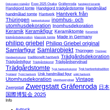
Expo 2025 Osaka
Gräfenroda
Dekoration trädgård
handgjord keramik
Handgjord trädgårdstomte
Handmålad
Handgjord tomte
Hantverk från
handmålad tomte
Hantverk
Thüringen
inomhus- och
hantverkskonst
utomhusdekoration
Inomhusdekoration
Keramik
Keramikfigur
Keramiktomte
Keramisk
Made in Germany
klassisk tomte
trädgårdsdekoration
philipp griebel
Philipp Griebel original
Samlarfigur
Samlarobjekt
Thüringen
Thüringer
Trädgårdsdekoration
traditionellt hantverk
Handwerkskunst
Trädgårdsfigur
Trädgårdsprydnad
Trädgårdskonst
Trädgårdstomte
Tysk hantverkstradition
Tysk hantverkskonst
Unik handmålad figur
Tyskland
Tyskt hantverk
unikt hantverk
Utomhusdekoration
Vintage
Utomhusprydnad
Zwergstatt Gräfenroda
日本
Zwergstatt
国際博覧会 2025
Info
Avtryck