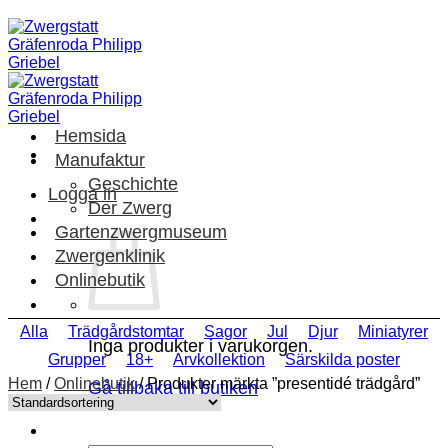
Skip
to
content
Hemsida
Manufaktur
Geschichte
Logga in
Der Zwerg
Gartenzwergmuseum
Zwergenklinik
Onlinebutik
Alla
Trädgårdstomtar
Sagor
Jul
Djur
Miniatyrer
Inga produkter i varukorgen.
Grupper
18+
Arvkollektion
Särskilda poster
Hem
/
Onlinebutik
/
Produkter märkta ”presentidé trädgård”
Gå tillbaka till butiken