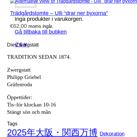
Trädgårdstomte – Ulli “drar ner byxorna”
Inga produkter i varukorgen.
€
62,00
moms ingår.
Gå tillbaka till butiken
€ $ ¥
Die Zwergstatt
TRADITION SEDAN 1874.
Zwergstatt
Philipp Griebel
Gräfenroda
Öppettider:
Tis–lör klockan 10-16
Stängt sön och mån
Tags
2025年大阪・関西万博
Dekoration