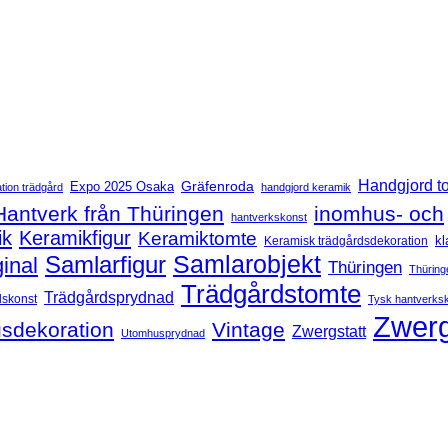
Handgjord t
Expo 2025 Osaka
Gräfenroda
tion trädgård
handgjord keramik
Hantverk från Thüringen
inomhus- och
hantverkskonst
ik
Keramikfigur
Keramiktomte
kl
Keramisk trädgårdsdekoration
Samlarfigur
Samlarobjekt
ginal
Thüringen
Thüring
Trädgårdstomte
Trädgårdsprydnad
dskonst
Tysk hantverks
Zwerg
sdekoration
Vintage
Zwergstatt
Utomhusprydnad