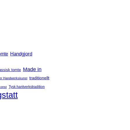
Handgjord
omte
Made in
assisk tomte
traditionellt
er Handwerkskunst
Tysk hantverkstradition
konst
statt