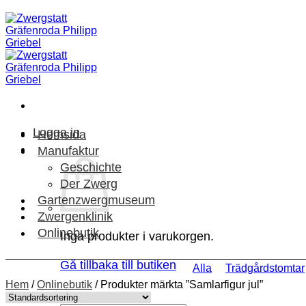
Skip
to
content
Logga in
Hemsida
Manufaktur
Geschichte
Der Zwerg
Gartenzwergmuseum
Zwergenklinik
Onlinebutik
Inga produkter i varukorgen.
Gå tillbaka till butiken
Alla
Trädgårdstomtar
Hem
/
Onlinebutik
/
Produkter märkta ”Samlarfigur jul”