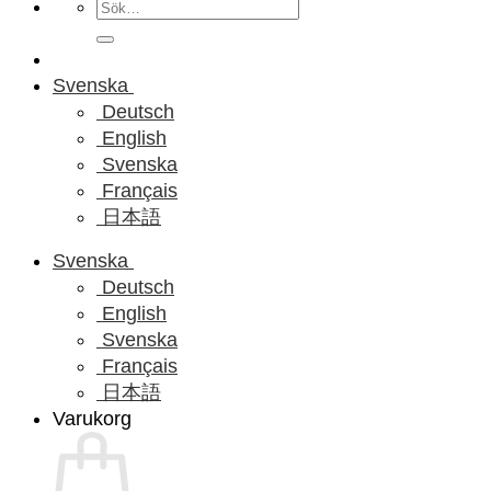
Sök
efter:
Svenska
Deutsch
English
Svenska
Français
日本語
Svenska
Deutsch
English
Svenska
Français
日本語
Varukorg