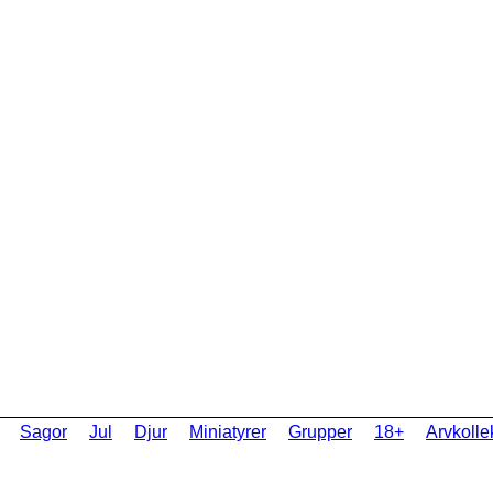
Sagor
Jul
Djur
Miniatyrer
Grupper
18+
Arvkolle