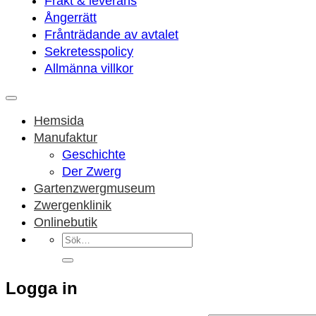
Frakt & leverans
Ångerrätt
Frånträdande av avtalet
Sekretesspolicy
Allmänna villkor
Hemsida
Manufaktur
Geschichte
Der Zwerg
Gartenzwergmuseum
Zwergenklinik
Onlinebutik
Sök
efter:
Logga in