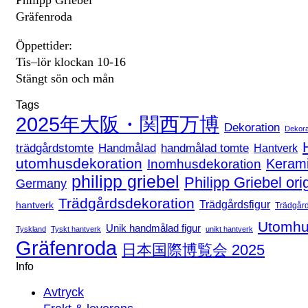
Gräfenroda
Öppettider:
Tis–lör klockan 10-16
Stängt sön och mån
Tags
2025年大阪・関西万博
Dekoration
Dekora
handmålad tomte
trädgårdstomte
Handmålad
Hantverk
utomhusdekoration
Keram
Inomhusdekoration
philipp griebel
Philipp Griebel ori
Germany
Trädgårdsdekoration
Trädgårdsfigur
hantverk
Trädgår
Utomhu
Unik handmålad figur
Tyskland
Tyskt hantverk
unikt hantverk
Gräfenroda
日本国際博覧会 2025
Info
Avtryck