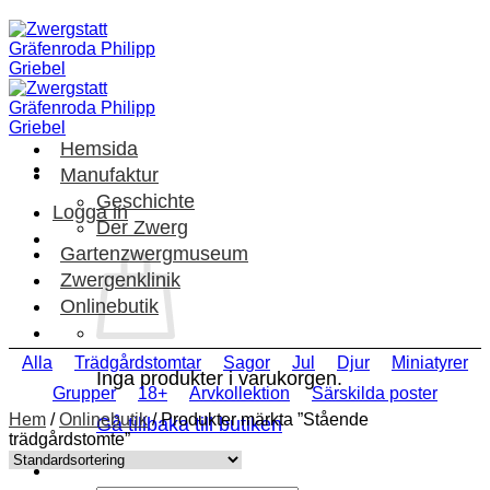
Skip
to
content
Hemsida
Manufaktur
Geschichte
Logga in
Der Zwerg
Gartenzwergmuseum
Zwergenklinik
Onlinebutik
Alla
Trädgårdstomtar
Sagor
Jul
Djur
Miniatyrer
Inga produkter i varukorgen.
Grupper
18+
Arvkollektion
Särskilda poster
Hem
/
Onlinebutik
/
Produkter märkta ”Stående
Gå tillbaka till butiken
trädgårdstomte”