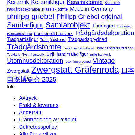
Keramik
Keramikfigur
Keramiktomte
Keramisk
Made in Germany
klassisk tomte
trädgårdsdekoration
philipp griebel
Philipp Griebel original
Samlarfigur
Samlarobjekt
Thüringen
Thüringer
Trädgårdsdekoration
traditionellt hantverk
Handwerkskunst
Trädgårdsfigur
Trädgårdsprydnad
Trädgårdskonst
Trädgårdstomte
Tysk hantverkstradition
Tysk hantverkskonst
Unik handmålad figur
Tyskland
Tyskt hantverk
unikt hantverk
Utomhusdekoration
Vintage
Utomhusprydnad
Zwergstatt Gräfenroda
日本
Zwergstatt
国際博覧会 2025
Info
Avtryck
Frakt & leverans
Ångerrätt
Frånträdande av avtalet
Sekretesspolicy
Allmänna villkor