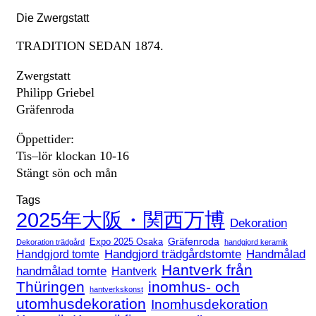
Die Zwergstatt
TRADITION SEDAN 1874.
Zwergstatt
Philipp Griebel
Gräfenroda
Öppettider:
Tis–lör klockan 10-16
Stängt sön och mån
Tags
2025年大阪・関西万博
Dekoration
Expo 2025 Osaka
Gräfenroda
Dekoration trädgård
handgjord keramik
Handgjord trädgårdstomte
Handmålad
Handgjord tomte
Hantverk från
handmålad tomte
Hantverk
Thüringen
inomhus- och
hantverkskonst
utomhusdekoration
Inomhusdekoration