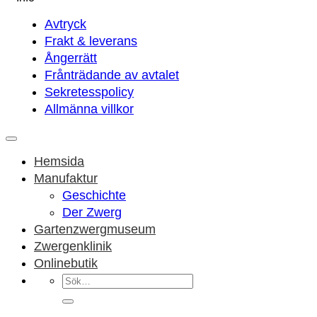
Avtryck
Frakt & leverans
Ångerrätt
Frånträdande av avtalet
Sekretesspolicy
Allmänna villkor
Hemsida
Manufaktur
Geschichte
Der Zwerg
Gartenzwergmuseum
Zwergenklinik
Onlinebutik
Sök
efter: