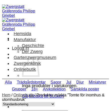
Skip
to
content
Hemsida
Manufaktur
Geschichte
Logga in
Der Zwerg
Gartenzwergmuseum
Zwergenklinik
Onlinebutik
Alla
Trädgårdstomtar
Sagor
Jul
Djur
Miniatyrer
Inga produkter i varukorgen.
Grupper
18+
Arvkollektion
Särskilda poster
Hem
/
Onlinebutik
/
Produkter märkta ”Tomte för inomhus &
Gå tillbaka till butiken
utomhusbruk”