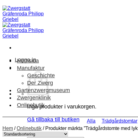
Skip
to
content
Logga in
Hemsida
Manufaktur
Geschichte
Der Zwerg
Gartenzwergmuseum
Zwergenklinik
Onlinebutik
Inga produkter i varukorgen.
Gå tillbaka till butiken
Alla
Trädgårdstomtar
Hem
/
Onlinebutik
/
Produkter märkta ”Trädgårdstomte med lyk