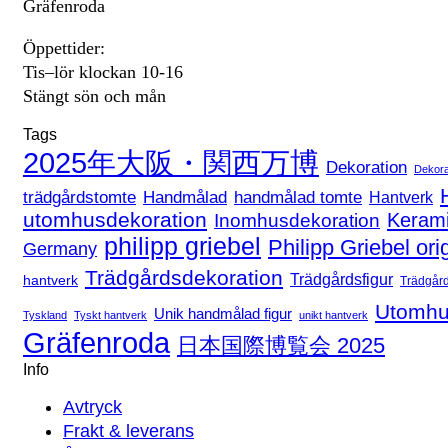
Gräfenroda
Öppettider:
Tis–lör klockan 10-16
Stängt sön och mån
Tags
2025年大阪・関西万博
Dekoration
Dekora
handmålad tomte
trädgårdstomte
Handmålad
Hantverk
utomhusdekoration
Keram
Inomhusdekoration
philipp griebel
Philipp Griebel ori
Germany
Trädgårdsdekoration
Trädgårdsfigur
hantverk
Trädgår
Utomhu
Unik handmålad figur
Tyskland
Tyskt hantverk
unikt hantverk
Gräfenroda
日本国際博覧会 2025
Info
Avtryck
Frakt & leverans