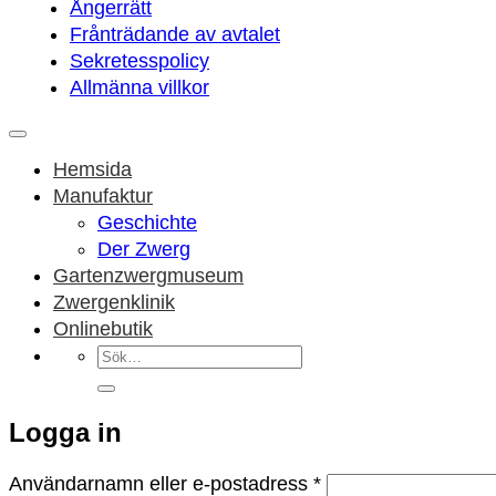
Ångerrätt
Frånträdande av avtalet
Sekretesspolicy
Allmänna villkor
Hemsida
Manufaktur
Geschichte
Der Zwerg
Gartenzwergmuseum
Zwergenklinik
Onlinebutik
Sök
efter:
Logga in
Obligatoriskt
Användarnamn eller e-postadress
*