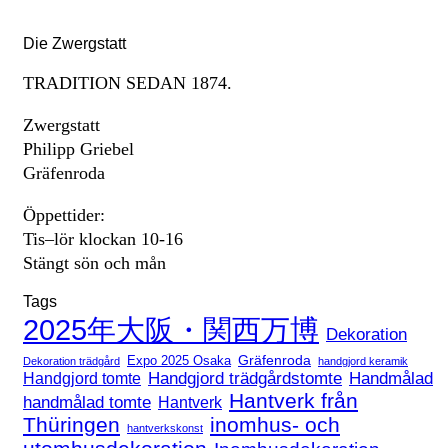
Die Zwergstatt
TRADITION SEDAN 1874.
Zwergstatt
Philipp Griebel
Gräfenroda
Öppettider:
Tis–lör klockan 10-16
Stängt sön och mån
Tags
2025年大阪・関西万博
Dekoration
Expo 2025 Osaka
Gräfenroda
Dekoration trädgård
handgjord keramik
Handgjord trädgårdstomte
Handmålad
Handgjord tomte
Hantverk från
handmålad tomte
Hantverk
Thüringen
inomhus- och
hantverkskonst