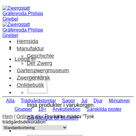
Skip
to
content
Hemsida
Manufaktur
Geschichte
Logga in
Der Zwerg
Gartenzwergmuseum
Zwergenklinik
Onlinebutik
Alla
Trädgårdstomtar
Sagor
Jul
Djur
Miniatyrer
Inga produkter i varukorgen.
Grupper
18+
Arvkollektion
Särskilda poster
Hem
/
Onlinebutik
/
Produkter märkta ”Tysk
Gå tillbaka till butiken
trädgårdsdekoration”