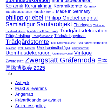
utomhusdekoration
Inomhusdekoration
Keramik
Keramikfigur
Keramiktomte
Keramisk
Made in Germany
klassisk tomte
trädgårdsdekoration
philipp griebel
Philipp Griebel original
Samlarfigur
Samlarobjekt
Thüringen
Thüringer
Trädgårdsdekoration
traditionellt hantverk
Handwerkskunst
Trädgårdsfigur
Trädgårdsprydnad
Trädgårdskonst
Trädgårdstomte
Tysk hantverkstradition
Tysk hantverkskonst
Unik handmålad figur
Tyskland
Tyskt hantverk
unikt hantverk
Utomhusdekoration
Vintage
Utomhusprydnad
Zwergstatt Gräfenroda
日本
Zwergstatt
国際博覧会 2025
Info
Avtryck
Frakt & leverans
Ångerrätt
Frånträdande av avtalet
Sekretesspolicy